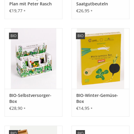
Plan mit Peter Rasch
Saatgutbeuteln
Saatgut-Box
€19,77
€26,95
*
*
BIO
BIO
BIO-Selbstversorger-
BIO-Winter-Gemüse-
Box
Box
€28,90
€14,95
*
*
BIO
BIO