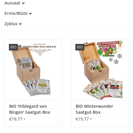
Aussaat
Alte Sorte
Januar
Trockenheitstolerant
Katalog
Ernte/Blüte
Februar
Warmkeimer
Januar
März
Zyklus
Kaltkeimer
Februar
April
Lichtkeimer
Einjährig
März
Mai
Dunkelkeimer
Mehrjährig
April
Juni
Mai
Juli
BIO
BIO
Juni
August
Juli
September
August
Oktober
September
November
Oktober
Dezember
November
Dezember
BIO 'Hildegard von
BIO Winterwunder
Bingen' Saatgut-Box
Saatgut-Box
€19,77
€19,77
*
*