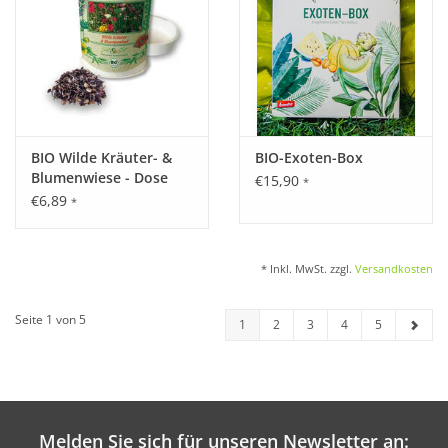
BIO Wilde Kräuter- &
BIO-Exoten-Box
Blumenwiese - Dose
€15,90
*
€6,89
*
* Inkl. MwSt. zzgl.
Versandkosten
Seite 1 von 5
1
2
3
4
5
Melden Sie sich für unseren Newsletter an: