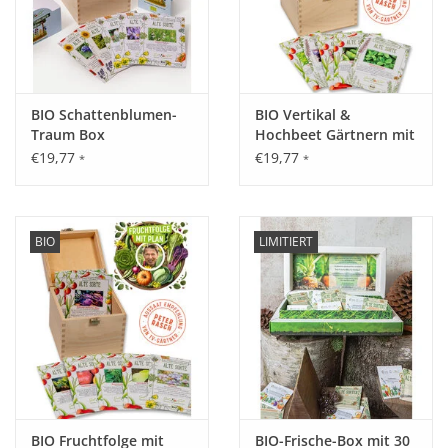
BIO Schattenblumen-
BIO Vertikal &
Traum Box
Hochbeet Gärtnern mit
Peter Rasch Saatgut-
€19,77
€19,77
*
*
Box
BIO
LIMITIERT
BIO Fruchtfolge mit
BIO-Frische-Box mit 30