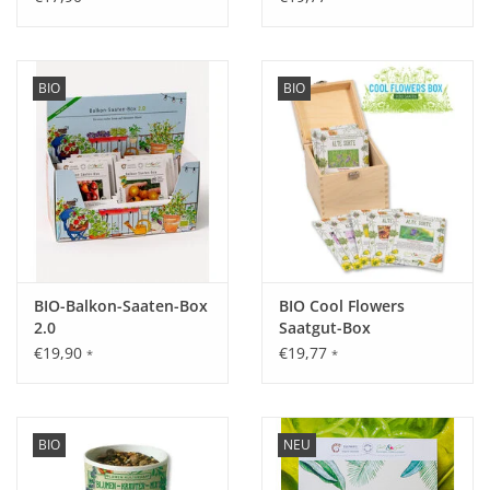
BIO
BIO
BIO-Balkon-Saaten-Box
BIO Cool Flowers
2.0
Saatgut-Box
€19,90
€19,77
*
*
BIO
NEU