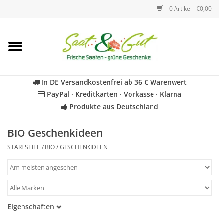
0 Artikel - €0,00
Startseite
Blumen
In DE Versandkostenfrei ab 36 € Warenwert
PayPal · Kreditkarten · Vorkasse · Klarna
Gemüse
Produkte aus Deutschland
Kräuter
BIO Geschenkideen
STARTSEITE
/
BIO
/
GESCHENKIDEEN
BIO
Für Kinder
Eigenschaften
Geschenkideen
Samenfest