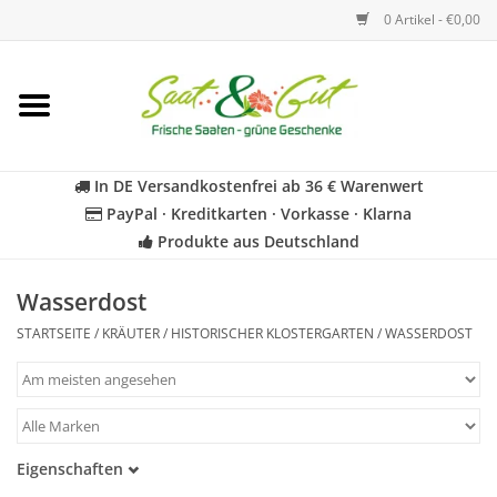
0 Artikel - €0,00
Startseite
Blumen
In DE Versandkostenfrei ab 36 € Warenwert
PayPal · Kreditkarten · Vorkasse · Klarna
Gemüse
Produkte aus Deutschland
Kräuter
Wasserdost
STARTSEITE
/
KRÄUTER
/
HISTORISCHER KLOSTERGARTEN
/
WASSERDOST
BIO
Für Kinder
Eigenschaften
Geschenkideen
Samenfest