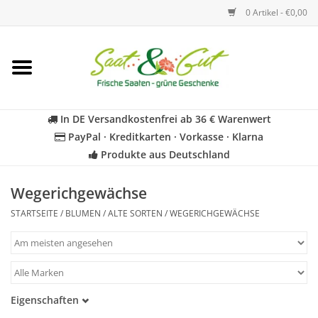
0 Artikel - €0,00
Startseite
Blumen
In DE Versandkostenfrei ab 36 € Warenwert
PayPal · Kreditkarten · Vorkasse · Klarna
Gemüse
Produkte aus Deutschland
Kräuter
Wegerichgewächse
STARTSEITE
/
BLUMEN
/
ALTE SORTEN
/
WEGERICHGEWÄCHSE
BIO
Für Kinder
Eigenschaften
Geschenkideen
Samenfest