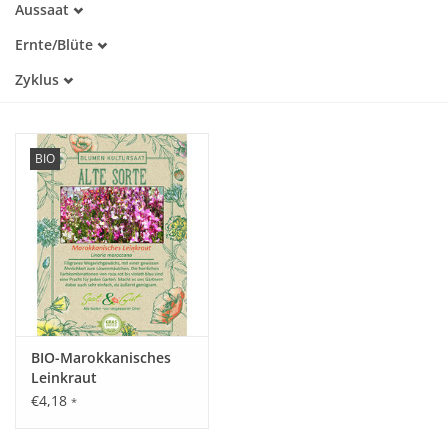
Aussaat
Alte Sorte
März
Warmkeimer
Katalog
Ernte/Blüte
April
Lichtkeimer
Juni
Mai
Zyklus
Juli
Juni
Einjährig
August
September
BIO
BIO-Marokkanisches
Leinkraut
€4,18
*