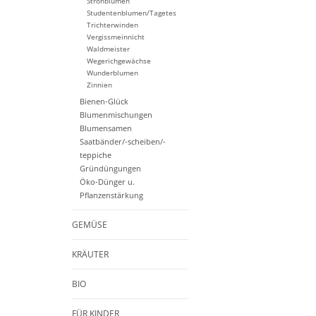
Strohblumen
Studentenblumen/Tagetes
Trichterwinden
Vergissmeinnicht
Waldmeister
Wegerichgewächse
Wunderblumen
Zinnien
Bienen-Glück
Blumenmischungen
Blumensamen
Saatbänder/-scheiben/-
teppiche
Gründüngungen
Öko-Dünger u.
Pflanzenstärkung
GEMÜSE
KRÄUTER
BIO
FÜR KINDER