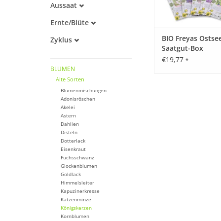
Aussaat
Alte Sorte
März
Warmkeimer
Ernte/Blüte
April
Lichtkeimer
Mai
Mai
BIO Freyas Ostse
Zyklus
Dunkelkeimer
Juni
Juni
Saatgut-Box
Einjährig
Juli
Juli
€19,77
*
Mehrjährig
August
August
BLUMEN
September
September
Alte Sorten
Oktober
Blumenmischungen
Adonisröschen
Akelei
Astern
Dahlien
Disteln
Dotterlack
Eisenkraut
Fuchsschwanz
Glockenblumen
Goldlack
Himmelsleiter
Kapuzinerkresse
Katzenminze
Königskerzen
Kornblumen