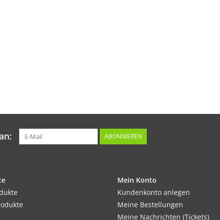
an:
ABONNIEREN
te
Mein Konto
odukte
Kundenkonto anlegen
rodukte
Meine Bestellungen
Meine Nachrichten (Tickets)