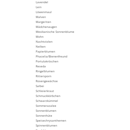
Lavendel
Lein
Löwenmaul
Malven
Margeriten
Mädchenaugen
Mexikanische Sonnenblume
Mohn
Nachtviolen
Nelken
Papierblumen
Phacelia/Bienenfreund
Portulakröschen
Reseda
Ringelblumen
Rittersporn
Rosengewächse
Salbei
Schleierkraut
Schmuckkörbchen
Schwarzkümmel
Sommerazalee
Sonnenblumen
Sonnenhüte
Speisechrysanthemen
Spinnenblumen