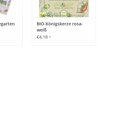
egarten
BIO-Königskerze rosa-
weiß
€4,18
*