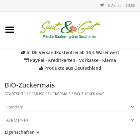
0 Artikel - €0,00
Startseite
Blumen
In DE Versandkostenfrei ab 36 € Warenwert
PayPal · Kreditkarten · Vorkasse · Klarna
Gemüse
Produkte aus Deutschland
Kräuter
BIO-Zuckermais
STARTSEITE
/
GEMÜSE
/
ZUCKERMAIS
/
BIO-ZUCKERMAIS
BIO
Für Kinder
Eigenschaften
Geschenkideen
Samenfest