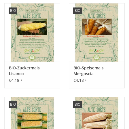
BIO
BIO
BIO-Zuckermais
BIO-Speisemais
Lisanco
Mergoscia
€4,18
€4,18
*
*
BIO
BIO