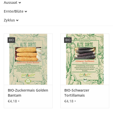
Aussaat
Alte Sorte
April
Trockenheitstolerant
Katalog
Ernte/Blüte
Mai
Warmkeimer
Juli
Juni
Zyklus
Dunkelkeimer
August
Einjährig
September
Oktober
BIO
BIO
BIO-Zuckermais Golden
BIO-Schwarzer
Bantam
Tortillamais
€4,18
€4,18
*
*