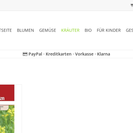
TSEITE
BLUMEN
GEMÜSE
KRÄUTER
BIO
FÜR KINDER
GE
PayPal · Kreditkarten · Vorkasse · Klarna
mpflösend
nd.
NZUFÜGEN