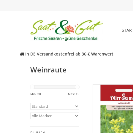
STAR
In DE Versandkostenfrei ab 36 € Warenwert
Weinraute
Weinraute wirkt kra
und beruhige
Min: €
0
Max: €
5
ZUM WARENKORB HI
BLUMEN