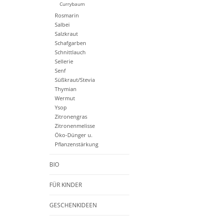
Currybaum
Rosmarin
Salbei
Salzkraut
Schafgarben
Schnittlauch
Sellerie
Senf
Süßkraut/Stevia
Thymian
Wermut
Ysop
Zitronengras
Zitronenmelisse
Öko-Dünger u.
Pflanzenstärkung
BIO
FÜR KINDER
GESCHENKIDEEN