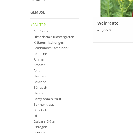
GEMÜSE
Weinraute
KRÄUTER
€1,86
*
Alte Sorten
Historischer Klostergarten
Kräutermischungen
Saatbänder/-scheiben/-
teppiche
Ammei
Ampfer
Anis
Basilikum
Baldrian
Bärlauch
Beifuß
Bergbohnenkraut
Bohnenkraut
Boretsch
Dill
Essbare Blüten
Estragon
Fenchel