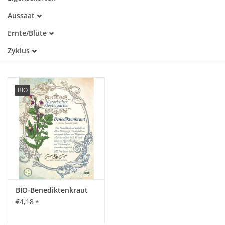
Samenfest
Aussaat
Warmkeimer
Katalog
März
Dunkelkeimer
Ernte/Blüte
April
Juni
Mai
Zyklus
Juli
September
Einjährig
August
BIO
BIO-Benediktenkraut
€4,18
*