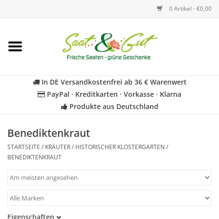
0 Artikel - €0,00
Startseite
Blumen
In DE Versandkostenfrei ab 36 € Warenwert
PayPal · Kreditkarten · Vorkasse · Klarna
Gemüse
Produkte aus Deutschland
Kräuter
Benediktenkraut
STARTSEITE
/
KRÄUTER
/
HISTORISCHER KLOSTERGARTEN
/
BIO
BENEDIKTENKRAUT
Für Kinder
Geschenkideen
Eigenschaften