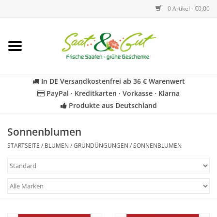
0 Artikel - €0,00
Startseite
Blumen
In DE Versandkostenfrei ab 36 € Warenwert
PayPal · Kreditkarten · Vorkasse · Klarna
Gemüse
Produkte aus Deutschland
Kräuter
Sonnenblumen
STARTSEITE
/
BLUMEN
/
GRÜNDÜNGUNGEN
/
SONNENBLUMEN
BIO
Für Kinder
Geschenkideen