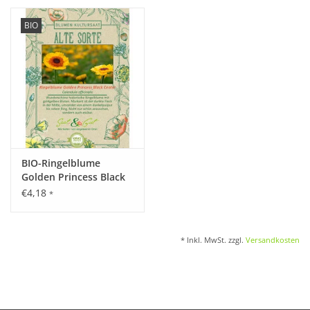
BIO
BIO-Ringelblume
Golden Princess Black
Center
€4,18
*
* Inkl. MwSt. zzgl.
Versandkosten