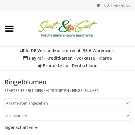
0 Artikel - €0,00
Startseite
Blumen
In DE Versandkostenfrei ab 36 € Warenwert
PayPal · Kreditkarten · Vorkasse · Klarna
Gemüse
Produkte aus Deutschland
Kräuter
Ringelblumen
STARTSEITE
/
BLUMEN
/
ALTE SORTEN
/
RINGELBLUMEN
BIO
Für Kinder
Eigenschaften
Geschenkideen
Samenfest