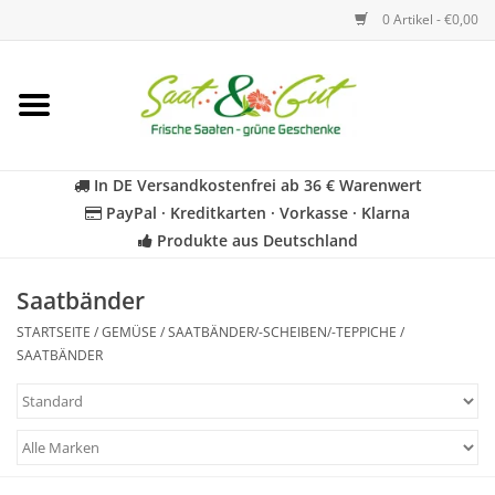
0 Artikel - €0,00
Startseite
Blumen
In DE Versandkostenfrei ab 36 € Warenwert
PayPal · Kreditkarten · Vorkasse · Klarna
Gemüse
Produkte aus Deutschland
Kräuter
Saatbänder
STARTSEITE
/
GEMÜSE
/
SAATBÄNDER/-SCHEIBEN/-TEPPICHE
/
BIO
SAATBÄNDER
Für Kinder
Geschenkideen