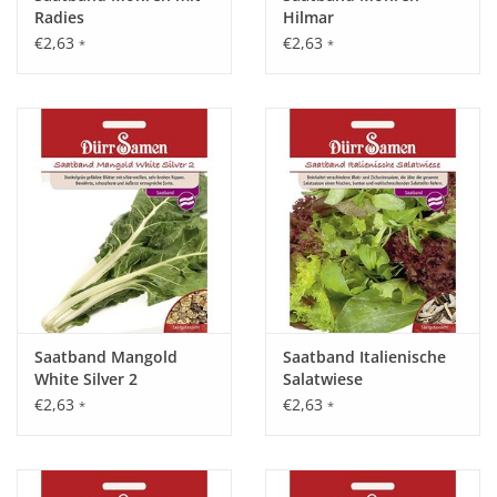
Radies
Hilmar
€2,63
€2,63
*
*
Saatband Mangold
Saatband Italienische
White Silver 2
Salatwiese
€2,63
€2,63
*
*