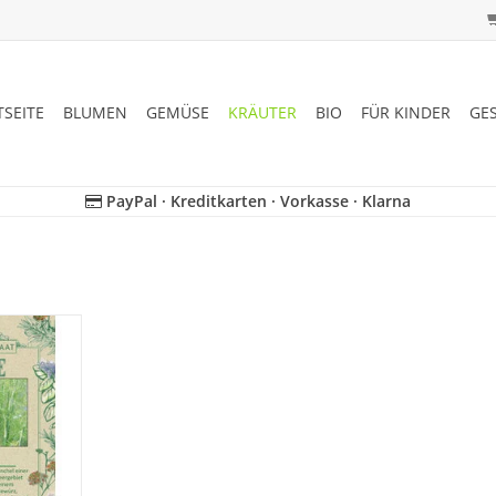
TSEITE
BLUMEN
GEMÜSE
KRÄUTER
BIO
FÜR KINDER
GE
PayPal · Kreditkarten · Vorkasse · Klarna
n seltenen,
hel wieder,
eit geraten
NZUFÜGEN