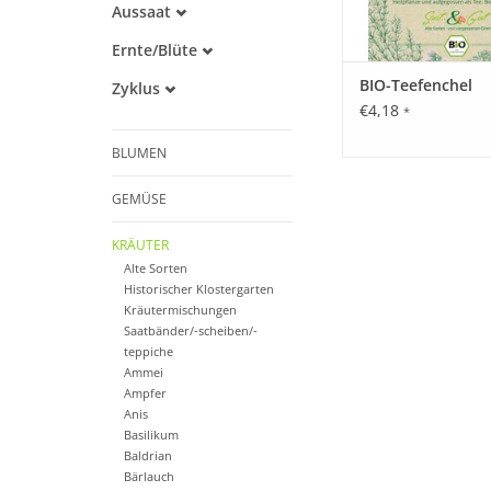
Aussaat
Alte Sorte
März
Warmkeimer
Ernte/Blüte
April
Lichtkeimer
Juli
Mai
BIO-Teefenchel
Zyklus
August
Juni
€4,18
Einjährig
*
September
Juli
BLUMEN
GEMÜSE
KRÄUTER
Alte Sorten
Historischer Klostergarten
Kräutermischungen
Saatbänder/-scheiben/-
teppiche
Ammei
Ampfer
Anis
Basilikum
Baldrian
Bärlauch