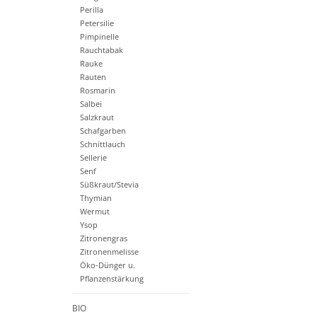
Perilla
Petersilie
Pimpinelle
Rauchtabak
Rauke
Rauten
Rosmarin
Salbei
Salzkraut
Schafgarben
Schnittlauch
Sellerie
Senf
Süßkraut/Stevia
Thymian
Wermut
Ysop
Zitronengras
Zitronenmelisse
Öko-Dünger u.
Pflanzenstärkung
BIO