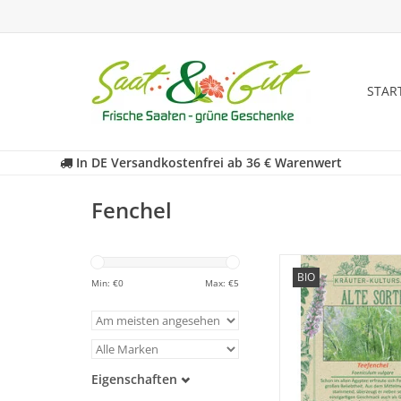
STAR
In DE Versandkostenfrei ab 36 € Warenwert
Fenchel
Entdecken Sie unsere
BIO
historischen Teefenc
Min: €
0
Max: €
5
der fast in Vergessenh
ist!
ZUM WARENKORB HI
Eigenschaften
Samenfest