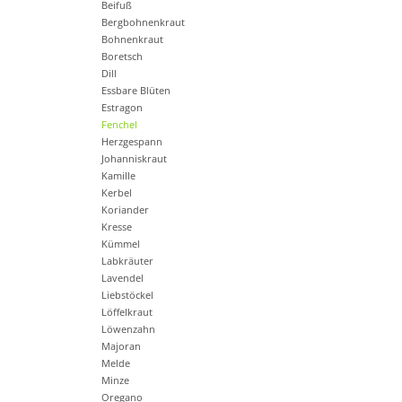
Beifuß
Bergbohnenkraut
Bohnenkraut
Boretsch
Dill
Essbare Blüten
Estragon
Fenchel
Herzgespann
Johanniskraut
Kamille
Kerbel
Koriander
Kresse
Kümmel
Labkräuter
Lavendel
Liebstöckel
Löffelkraut
Löwenzahn
Majoran
Melde
Minze
Oregano