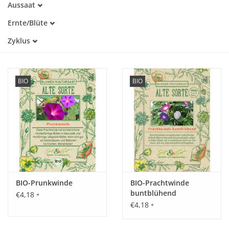
Aussaat
Alte Sorte
März
Warmkeimer
Katalog
Ernte/Blüte
April
Dunkelkeimer
Juni
Mai
Zyklus
Juli
Einjährig
August
September
Oktober
BIO
BIO
BIO-Prunkwinde
BIO-Prachtwinde
buntblühend
€4,18
*
€4,18
*