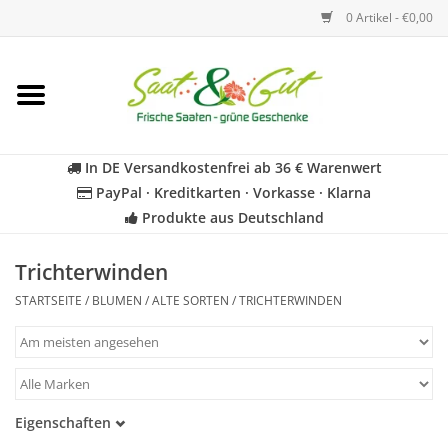
0 Artikel - €0,00
Startseite
Blumen
In DE Versandkostenfrei ab 36 € Warenwert
PayPal · Kreditkarten · Vorkasse · Klarna
Gemüse
Produkte aus Deutschland
Kräuter
Trichterwinden
STARTSEITE
/
BLUMEN
/
ALTE SORTEN
/
TRICHTERWINDEN
BIO
Für Kinder
Eigenschaften
Geschenkideen
Samenfest