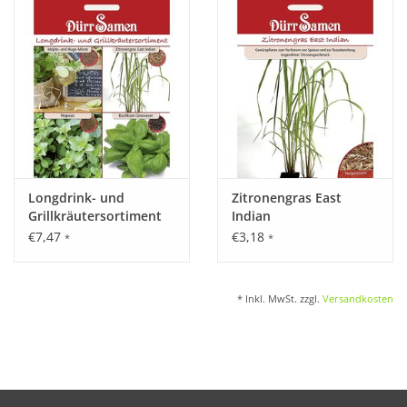
Katalog
Longdrink- und
Zitronengras East
Grillkräutersortiment
Indian
€7,47
€3,18
*
*
* Inkl. MwSt. zzgl.
Versandkosten