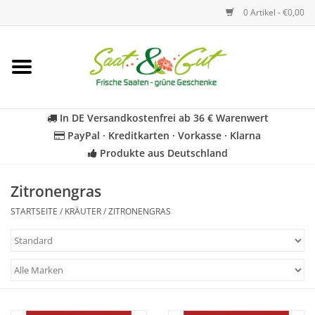
0 Artikel - €0,00
Startseite
Blumen
In DE Versandkostenfrei ab 36 € Warenwert
PayPal · Kreditkarten · Vorkasse · Klarna
Gemüse
Produkte aus Deutschland
Kräuter
Zitronengras
STARTSEITE
/
KRÄUTER
/
ZITRONENGRAS
BIO
Für Kinder
Geschenkideen