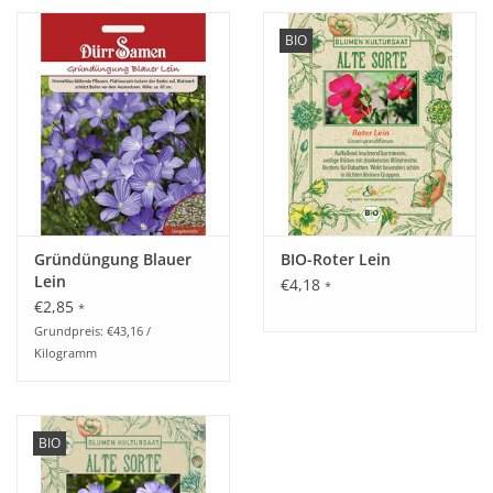
BIO
Gründüngung Blauer
BIO-Roter Lein
Lein
€4,18
*
€2,85
*
Grundpreis: €43,16 /
Kilogramm
BIO