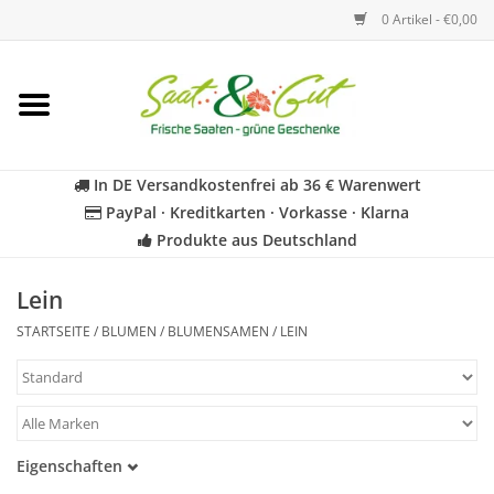
0 Artikel - €0,00
Startseite
Blumen
In DE Versandkostenfrei ab 36 € Warenwert
PayPal · Kreditkarten · Vorkasse · Klarna
Gemüse
Produkte aus Deutschland
Kräuter
Lein
STARTSEITE
/
BLUMEN
/
BLUMENSAMEN
/
LEIN
BIO
Für Kinder
Eigenschaften
Geschenkideen
Samenfest