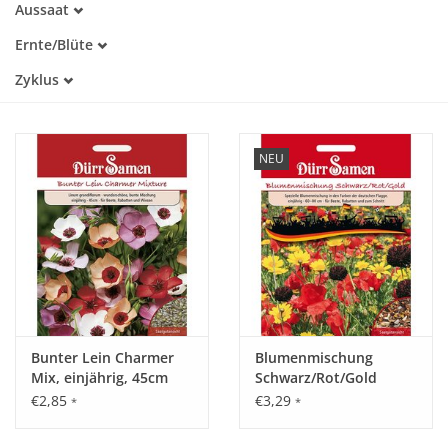
Aussaat
Alte Sorte
März
Warmkeimer
Katalog
Ernte/Blüte
April
Lichtkeimer
Juni
Mai
Zyklus
Juli
Juni
Einjährig
August
Juli
Mehrjährig
September
August
NEU
Bunter Lein Charmer
Blumenmischung
Mix, einjährig, 45cm
Schwarz/Rot/Gold
€2,85
€3,29
*
*