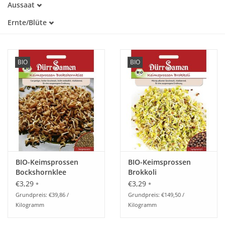
Aussaat
Warmkeimer
Januar
Lichtkeimer
Katalog
Ernte/Blüte
Februar
Januar
März
Februar
April
März
Mai
BIO
BIO
April
Juni
Mai
Juli
Juni
September
Juli
Oktober
September
November
Oktober
Dezember
November
Dezember
BIO-Keimsprossen
BIO-Keimsprossen
Bockshornklee
Brokkoli
€3,29
€3,29
*
*
Grundpreis: €39,86 /
Grundpreis: €149,50 /
Kilogramm
Kilogramm