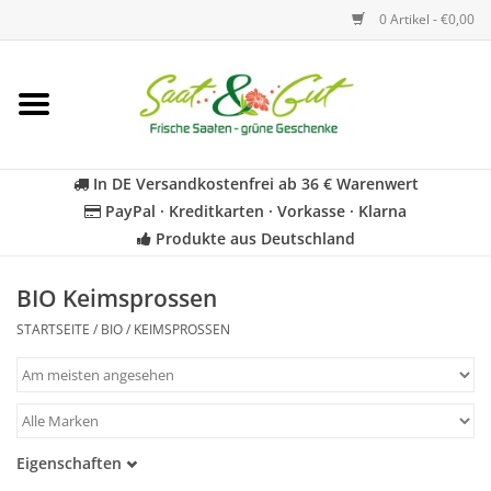
0 Artikel - €0,00
Startseite
Blumen
In DE Versandkostenfrei ab 36 € Warenwert
PayPal · Kreditkarten · Vorkasse · Klarna
Gemüse
Produkte aus Deutschland
Kräuter
BIO Keimsprossen
STARTSEITE
/
BIO
/
KEIMSPROSSEN
BIO
Für Kinder
Eigenschaften
Geschenkideen
Samenfest