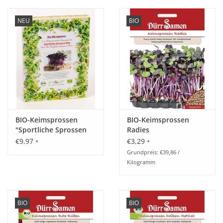
NEU
BIO
BIO-Keimsprossen
BIO-Keimsprossen
"Sportliche Sprossen
Radies
Box"
€9,97
€3,29
*
*
Grundpreis: €39,86 /
Kilogramm
BIO
BIO