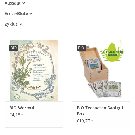
Aussaat
Alte Sorte
Februar
Warmkeimer
Katalog
Ernte/Blüte
März
Kaltkeimer
Mai
April
Zyklus
Lichtkeimer
Juni
Mai
Einjährig
Juli
Juni
Mehrjährig
August
Juli
September
August
BIO
BIO
Oktober
BIO-Wermut
BIO Teesaaten Saatgut-
Box
€4,18
*
€19,77
*