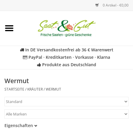
0 Artikel - €0,00
Startseite
Blumen
In DE Versandkostenfrei ab 36 € Warenwert
PayPal · Kreditkarten · Vorkasse · Klarna
Gemüse
Produkte aus Deutschland
Kräuter
Wermut
STARTSEITE
/
KRÄUTER
/
WERMUT
BIO
Für Kinder
Eigenschaften
Geschenkideen
Samenfest