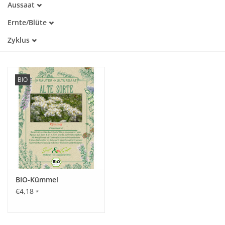
Aussaat
Alte Sorte
März
Warmkeimer
Katalog
Ernte/Blüte
April
Lichtkeimer
Juli
Mai
Zyklus
August
Juni
Einjährig
Juli
BIO
BIO-Kümmel
€4,18
*