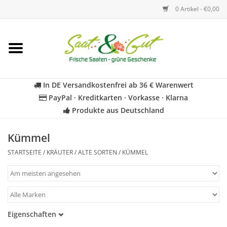
0 Artikel - €0,00
Startseite
Blumen
In DE Versandkostenfrei ab 36 € Warenwert
PayPal · Kreditkarten · Vorkasse · Klarna
Gemüse
Produkte aus Deutschland
Kräuter
Kümmel
STARTSEITE
/
KRÄUTER
/
ALTE SORTEN
/
KÜMMEL
BIO
Für Kinder
Eigenschaften
Geschenkideen
Samenfest