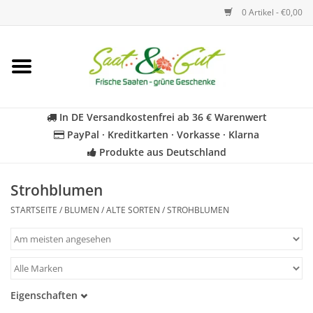
0 Artikel - €0,00
Startseite
Blumen
In DE Versandkostenfrei ab 36 € Warenwert
PayPal · Kreditkarten · Vorkasse · Klarna
Gemüse
Produkte aus Deutschland
Kräuter
Strohblumen
STARTSEITE
/
BLUMEN
/
ALTE SORTEN
/
STROHBLUMEN
BIO
Für Kinder
Eigenschaften
Geschenkideen
Samenfest