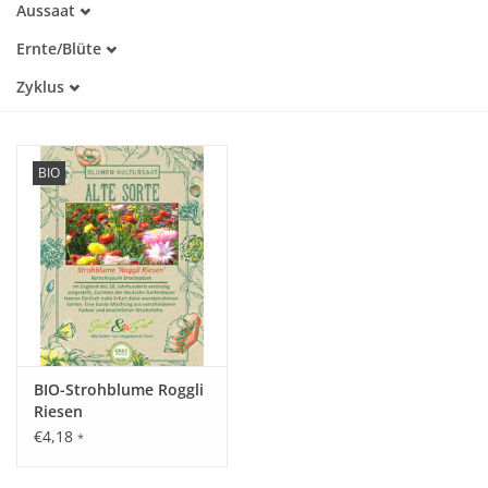
Aussaat
Alte Sorte
März
Warmkeimer
Katalog
Ernte/Blüte
April
Lichtkeimer
Juli
Mai
Zyklus
August
Einjährig
September
Oktober
BIO
BIO-Strohblume Roggli
Riesen
€4,18
*