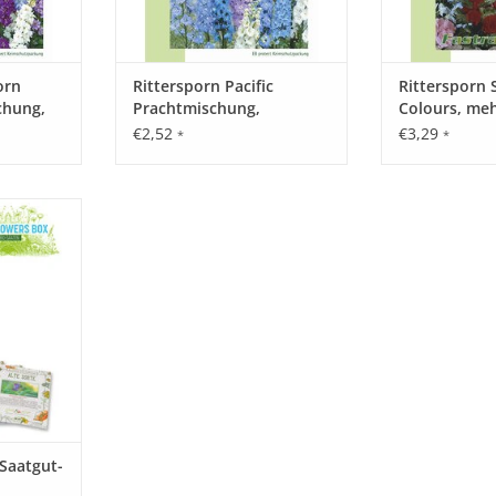
orn
Rittersporn Pacific
Rittersporn
chung,
Prachtmischung,
Colours, meh
einjährig
€2,52
€3,29
*
*
 in toller
n Sie sich
chönen
n beliebten
zaubern!
NZUFÜGEN
 Saatgut-