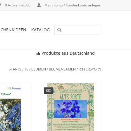
0 Artikel - €0,00
Mein Konto / Kundenkonto anlegen
SCHENKIDEEN
KATALOG
Produkte aus Deutschland
STARTSEITE
/
BLUMEN
/
BLUMENSAMEN
/
RITTERSPORN
us einjährig
Entdecken Sie unseren seltenen,
BIO
werg-Rittersporn.
historischen Rittersporn wieder,
lor aus 3 - 4 cm
der fast in Vergessenheit geraten
ehrjährig. 30 cm.
ist!
RB HINZUFÜGEN
ZUM WARENKORB HINZUFÜGEN