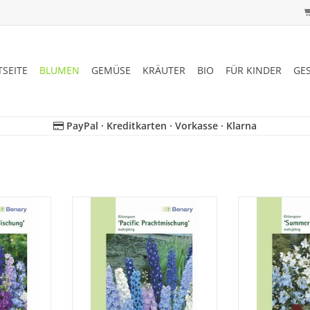
TSEITE
BLUMEN
GEMÜSE
KRÄUTER
BIO
FÜR KINDER
GE
PayPal · Kreditkarten · Vorkasse · Klarna
sten
Imposante Staude in
Mischung a
Sträuße.
farbenreicher Mischung.
kultivierbarem Z
 cm.
Mehrjärhig. 180 cm.
Ausdauernder F
großen Blüten. M
NZUFÜGEN
ZUM WARENKORB HINZUFÜGEN
ZUM WARENKO