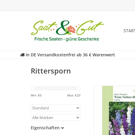
STAR
In DE Versandkostenfrei ab 36 € Warenwert
Rittersporn
Eine der schön
Sommerblumen für 
Min: €
0
Max: €
20
Einjährig. 110
ZUM WARENKORB HI
Eigenschaften
Samenfest