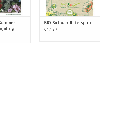
 Summer
BIO-Sichuan-Rittersporn
rjährig
€4,18
*