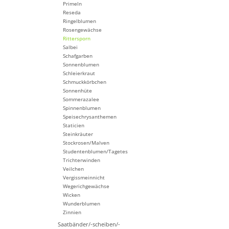
Primeln
Reseda
Ringelblumen
Rosengewächse
Rittersporn
Salbei
Schafgarben
Sonnenblumen
Schleierkraut
Schmuckkörbchen
Sonnenhüte
Sommerazalee
Spinnenblumen
Speisechrysanthemen
Staticien
Steinkräuter
Stockrosen/Malven
Studentenblumen/Tagetes
Trichterwinden
Veilchen
Vergissmeinnicht
Wegerichgewächse
Wicken
Wunderblumen
Zinnien
Saatbänder/-scheiben/-