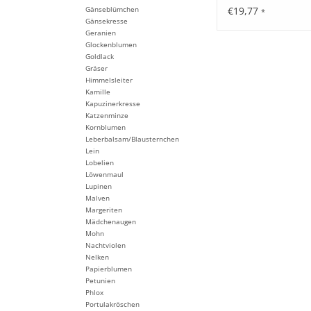
€19,77
Gänseblümchen
*
Gänsekresse
Geranien
Glockenblumen
Goldlack
Gräser
Himmelsleiter
Kamille
Kapuzinerkresse
Katzenminze
Kornblumen
Leberbalsam/Blausternchen
Lein
Lobelien
Löwenmaul
Lupinen
Malven
Margeriten
Mädchenaugen
Mohn
Nachtviolen
Nelken
Papierblumen
Petunien
Phlox
Portulakröschen