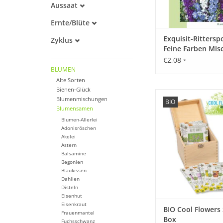
Aussaat
Alte Sorte
Januar
Warmkeimer
Ernte/Blüte
März
Kaltkeimer
März
April
Exquisit-Rittersp
Zyklus
Lichtkeimer
April
Mai
Feine Farben Mis
Dunkelkeimer
Mehrjährig
Mai
Juni
einjährig
€2,08
*
Juni
August
BLUMEN
Juli
September
Alte Sorten
August
Oktober
Bienen-Glück
Historisches Saatgut
September
Blumenmischungen
November
BIO
Geschenk-Box! Lasse
Oktober
Blumensamen
Dezember
von der wunders
Blumen-Allerlei
Schachtel mit unsere
Adonisröschen
ALTEN SORTEN ver
Akelei
Astern
ZUM WARENKORB HI
Balsamine
Begonien
Blaukissen
Dahlien
Disteln
Eisenhut
Eisenkraut
BIO Cool Flowers
Frauenmantel
Box
Fuchsschwanz