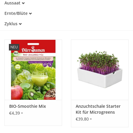
Aussaat
Alte Sorte
März
Warmkeimer
Katalog
Ernte/Blüte
April
Kaltkeimer
März
Mai
Zyklus
Lichtkeimer
April
Juni
Dunkelkeimer
Einjährig
Mai
Juli
Mehrjährig
Juni
August
Juli
September
NEU
August
Oktober
September
November
Oktober
Dezember
November
Dezember
BIO-Smoothie Mix
Anzuchtschale Starter
Kit für Microgreens
€4,39
*
€39,80
*