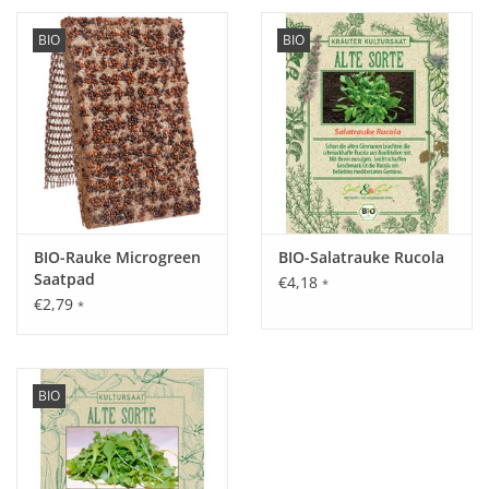
BIO
BIO
BIO-Rauke Microgreen
BIO-Salatrauke Rucola
Saatpad
€4,18
*
€2,79
*
BIO