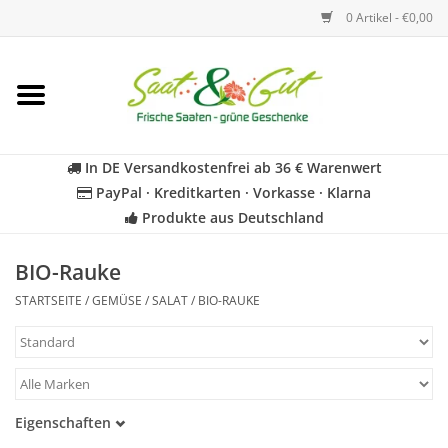
0 Artikel - €0,00
Startseite
Blumen
In DE Versandkostenfrei ab 36 € Warenwert
PayPal · Kreditkarten · Vorkasse · Klarna
Gemüse
Produkte aus Deutschland
Kräuter
BIO-Rauke
STARTSEITE
/
GEMÜSE
/
SALAT
/
BIO-RAUKE
BIO
Für Kinder
Eigenschaften
Geschenkideen
Samenfest