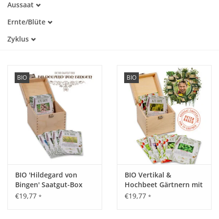
Aussaat
Alte Sorte
Januar
Trockenheitstolerant
Katalog
Ernte/Blüte
Februar
Warmkeimer
März
März
Zyklus
Kaltkeimer
April
April
Lichtkeimer
Einjährig
Mai
Mai
Dunkelkeimer
Mehrjährig
Juni
Juni
Juli
Juli
BIO
BIO
August
August
September
September
Oktober
Oktober
November
November
Dezember
Dezember
BIO 'Hildegard von
BIO Vertikal &
Bingen' Saatgut-Box
Hochbeet Gärtnern mit
Peter Rasch Saatgut-
€19,77
€19,77
*
*
Box