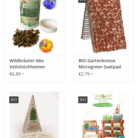
Wildkräuter-Mix
BIO-Gartenkresse
Veitshöchheimer
Microgreen Saatpad
Bienenweide - Dose
€6,89
€2,79
*
*
BIO
BIO