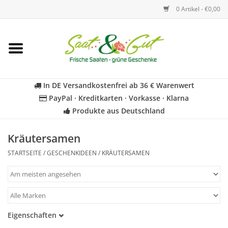
0 Artikel - €0,00
Startseite
Blumen
In DE Versandkostenfrei ab 36 € Warenwert
PayPal · Kreditkarten · Vorkasse · Klarna
Gemüse
Produkte aus Deutschland
Kräuter
Kräutersamen
STARTSEITE
/
GESCHENKIDEEN
/
KRÄUTERSAMEN
BIO
Für Kinder
Eigenschaften
Geschenkideen
Samenfest