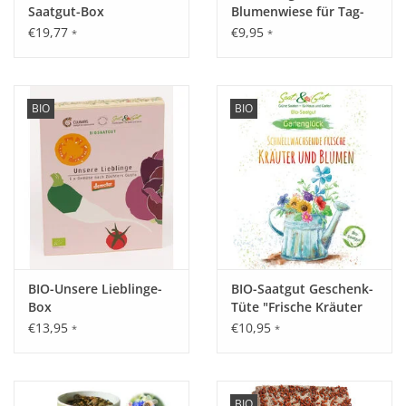
Saatgut-Box
Blumenwiese für Tag-
und Nachtfalter
€19,77
€9,95
*
*
BIO
BIO
BIO-Unsere Lieblinge-
BIO-Saatgut Geschenk-
Box
Tüte "Frische Kräuter
und Blumen"
€13,95
€10,95
*
*
BIO