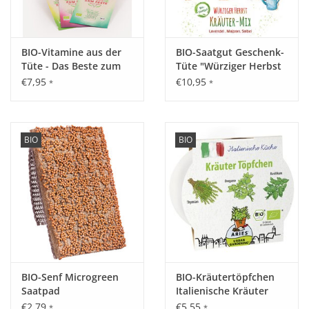
BIO-Vitamine aus der
BIO-Saatgut Geschenk-
Tüte - Das Beste zum
Tüte "Würziger Herbst
Feste
Kräuter Mix"
€7,95
€10,95
*
*
BIO
BIO
BIO-Senf Microgreen
BIO-Kräutertöpfchen
Saatpad
Italienische Kräuter
€2,79
€5,55
*
*