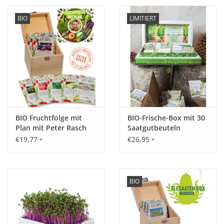
BIO
LIMITIERT
BIO Fruchtfolge mit
BIO-Frische-Box mit 30
Plan mit Peter Rasch
Saatgutbeuteln
Saatgut-Box
€19,77
€26,95
*
*
BIO