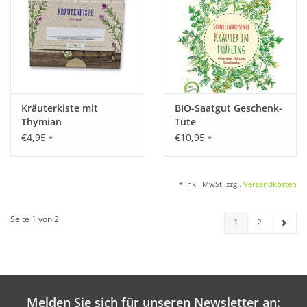
Kräuterkiste mit
BIO-Saatgut Geschenk-
Thymian
Tüte
"Schnellwachsende
€4,95
€10,95
*
*
Kräuter im Frühling"
* Inkl. MwSt. zzgl.
Versandkosten
Seite 1 von 2
1
2
Melden Sie sich für unseren Newsletter an: