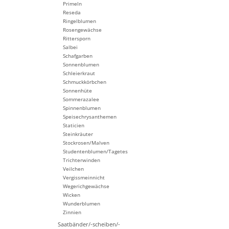
Primeln
Reseda
Ringelblumen
Rosengewächse
Rittersporn
Salbei
Schafgarben
Sonnenblumen
Schleierkraut
Schmuckkörbchen
Sonnenhüte
Sommerazalee
Spinnenblumen
Speisechrysanthemen
Staticien
Steinkräuter
Stockrosen/Malven
Studentenblumen/Tagetes
Trichterwinden
Veilchen
Vergissmeinnicht
Wegerichgewächse
Wicken
Wunderblumen
Zinnien
Saatbänder/-scheiben/-