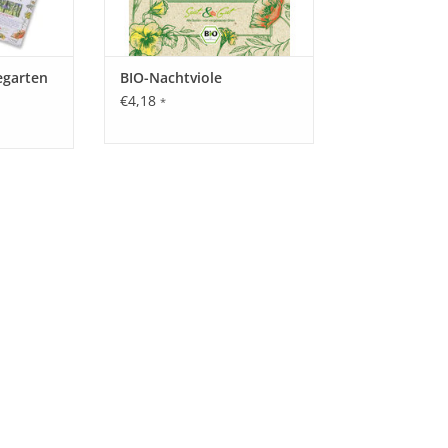
egarten
BIO-Nachtviole
€4,18
*