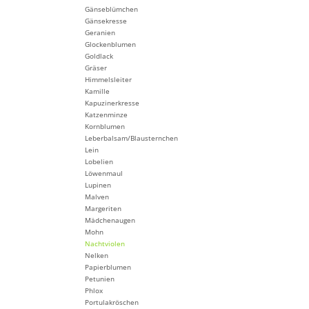
Gänseblümchen
Gänsekresse
Geranien
Glockenblumen
Goldlack
Gräser
Himmelsleiter
Kamille
Kapuzinerkresse
Katzenminze
Kornblumen
Leberbalsam/Blausternchen
Lein
Lobelien
Löwenmaul
Lupinen
Malven
Margeriten
Mädchenaugen
Mohn
Nachtviolen
Nelken
Papierblumen
Petunien
Phlox
Portulakröschen