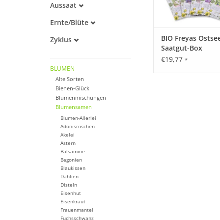
Aussaat
Alte Sorte
März
Warmkeimer
Ernte/Blüte
April
Lichtkeimer
April
Mai
BIO Freyas Ostse
Zyklus
Dunkelkeimer
Mai
Juni
Saatgut-Box
Einjährig
Juni
Juli
€19,77
*
Mehrjährig
Juli
August
BLUMEN
August
Alte Sorten
September
Bienen-Glück
Oktober
Blumenmischungen
Blumensamen
Blumen-Allerlei
Adonisröschen
Akelei
Astern
Balsamine
Begonien
Blaukissen
Dahlien
Disteln
Eisenhut
Eisenkraut
Frauenmantel
Fuchsschwanz