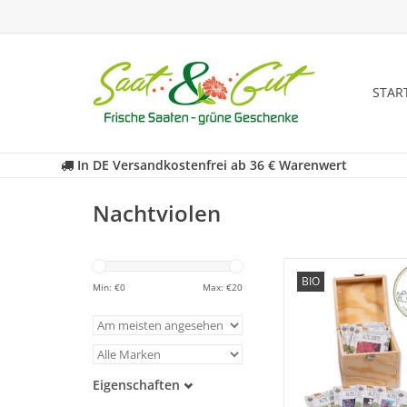
STAR
In DE Versandkostenfrei ab 36 € Warenwert
Nachtviolen
Historisches Saatgut
BIO
Geschenk-Box! Lasse
Min: €
0
Max: €
20
von der wunders
Schachtel mit unsere
ALTEN SORTEN ver
ZUM WARENKORB HI
Eigenschaften
Samenfest