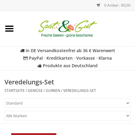
0 Artikel - €0,00
Startseite
Blumen
In DE Versandkostenfrei ab 36 € Warenwert
PayPal · Kreditkarten · Vorkasse · Klarna
Gemüse
Produkte aus Deutschland
Kräuter
Veredelungs-Set
STARTSEITE
/
GEMÜSE
/
GURKEN
/
VEREDELUNGS-SET
BIO
Für Kinder
Geschenkideen