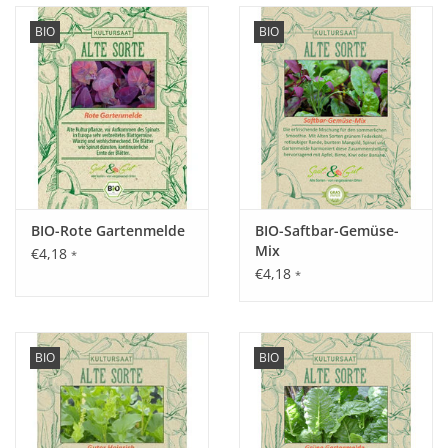
BIO
BIO
BIO-Rote Gartenmelde
BIO-Saftbar-Gemüse-
Mix
€4,18
*
€4,18
*
BIO
BIO