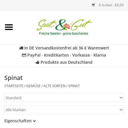
0 Artikel - €0,00
Startseite
Blumen
In DE Versandkostenfrei ab 36 € Warenwert
PayPal · Kreditkarten · Vorkasse · Klarna
Gemüse
Produkte aus Deutschland
Kräuter
Spinat
STARTSEITE
/
GEMÜSE
/
ALTE SORTEN
/
SPINAT
BIO
Für Kinder
Eigenschaften
Geschenkideen
Samenfest