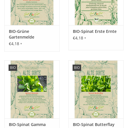
BIO-Grüne
BIO-Spinat Erste Ernte
Gartenmelde
€4,18
*
€4,18
*
BIO
BIO
BIO-Spinat Gamma
BIO-Spinat Butterflay