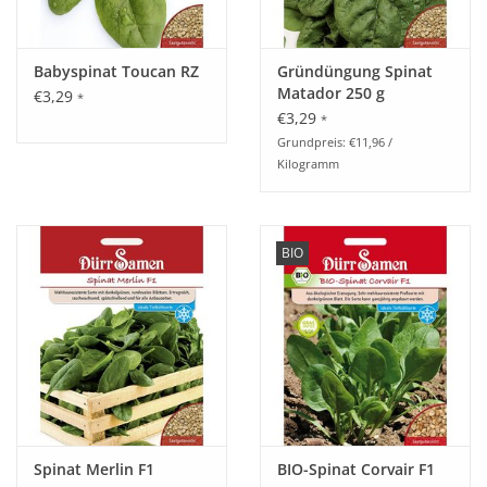
Babyspinat Toucan RZ
Gründüngung Spinat
Matador 250 g
€3,29
*
€3,29
*
Grundpreis: €11,96 /
Kilogramm
BIO
Spinat Merlin F1
BIO-Spinat Corvair F1