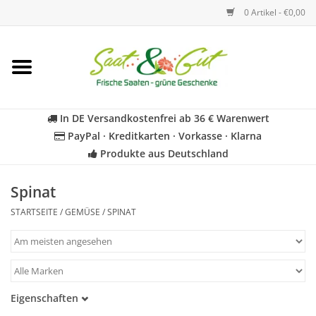
0 Artikel - €0,00
Startseite
Blumen
In DE Versandkostenfrei ab 36 € Warenwert
PayPal · Kreditkarten · Vorkasse · Klarna
Gemüse
Produkte aus Deutschland
Kräuter
Spinat
STARTSEITE
/
GEMÜSE
/
SPINAT
BIO
Für Kinder
Eigenschaften
Geschenkideen
Samenfest