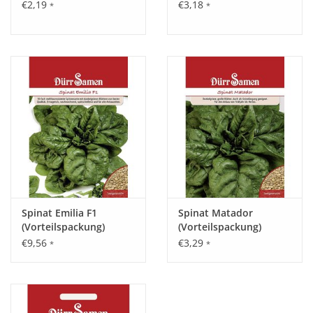
€2,19
€3,18
*
*
Spinat Emilia F1
Spinat Matador
(Vorteilspackung)
(Vorteilspackung)
€9,56
€3,29
*
*