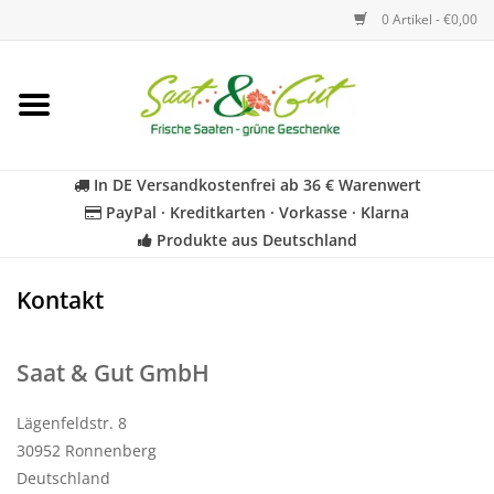
0 Artikel - €0,00
Startseite
Blumen
In DE Versandkostenfrei ab 36 € Warenwert
PayPal · Kreditkarten · Vorkasse · Klarna
Gemüse
Produkte aus Deutschland
Kräuter
Kontakt
BIO
Saat & Gut GmbH
Für Kinder
Lägenfeldstr. 8
30952 Ronnenberg
Deutschland
Geschenkideen