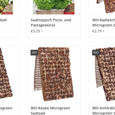
leaf-
Saatteppich Pizza- und
BIO-Radiesc
Pastagewürze
Microgreen 
€3,29
€2,79
*
*
 die schöne
Rauke Saatpad - für die schöne
Kohlrabi Saatpad
BIO
BIO
amik-
Microgreens Keramik-
Microgree
nnovatives
Anzuchtschale, ein innovatives
Anzuchtschale,
für den
Anzuchtsystem - für den
Anzuchtsyst
im. Für
Küchengarten daheim. Für
Küchengarte
lanzen!
Superfood Keimpflanzen!
Superfood K
NZUFÜGEN
ZUM WARENKORB HINZUFÜGEN
ZUM WARENKO
rogreen
BIO-Rauke Microgreen
BIO-Kohlrabi
Saatpad
Microgreen 