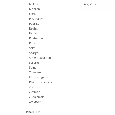
€2,79
Melone
*
Möhren
Okra
Pastinaken
Paprika
Radies
Rettich
Rhabarber
Rüben
Salat
Spargel
Schwarzwurzeln
Sellerie
Spinat
Tomaten
Öko-Dünger u.
Pflanzenstärkung
Zucchini
Ziermais
Zuckermais
Zwiebeln
KRÄUTER