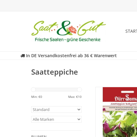
STAR
In DE Versandkostenfrei ab 36 € Warenwert
Saatteppiche
Farbenfrohe Misc
schnellwüchsigen, sc
Min: €
0
Max: €
10
Sorten. Sehr guter 
und äußerst ertragr
Säen ist kinderleich
Dürr-Saattepp
ZUM WARENKORB HI
BLUMEN