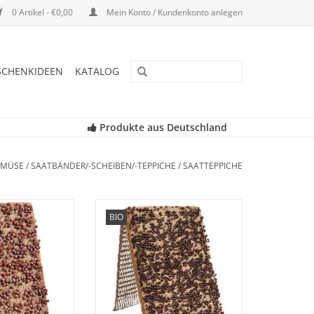
0 Artikel - €0,00
Mein Konto / Kundenkonto anlegen
SCHENKIDEEN
KATALOG
Produkte aus Deutschland
EMÜSE
/
SAATBÄNDER/-SCHEIBEN/-TEPPICHE
/
SAATTEPPICHE
atpad - für die
Rotkohl Saatpad - für die schöne
BIO
reens Keramik-
Microgreens Keramik-
 ein innovatives
Anzuchtschale, ein innovatives
em - für den
Anzuchtsystem - für den
n daheim. Für
Küchengarten daheim. Für
eimpflanzen!
Superfood Keimpflanzen!
RB HINZUFÜGEN
ZUM WARENKORB HINZUFÜGEN