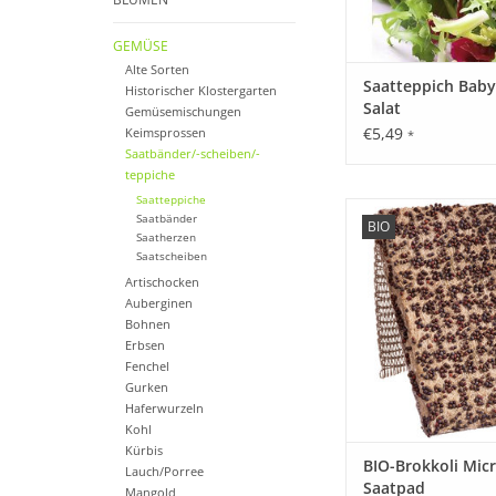
GEMÜSE
Alte Sorten
Saatteppich Baby
Historischer Klostergarten
Salat
Gemüsemischungen
€5,49
Keimsprossen
*
Saatbänder/-scheiben/-
teppiche
Saatteppiche
Brokkoli Saatpad - für
Saatbänder
BIO
Microgreens Ker
Saatherzen
Anzuchtschale, ein i
Saatscheiben
Anzuchtsystem - 
Artischocken
Küchengarten dahe
Auberginen
Superfood Keimpf
Bohnen
Erbsen
ZUM WARENKORB HI
Fenchel
Gurken
Haferwurzeln
Kohl
Kürbis
BIO-Brokkoli Mic
Lauch/Porree
Saatpad
Mangold