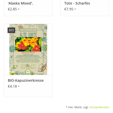
'Alaska Mixed',
Tüte - Scharfes
einjährig, 40cm
Radieschen
€2,85
€7,95
*
*
BIO
BIO-Kapuzinerkresse
€4,18
*
* Inkl. MwSt. zzgl.
Versandkosten