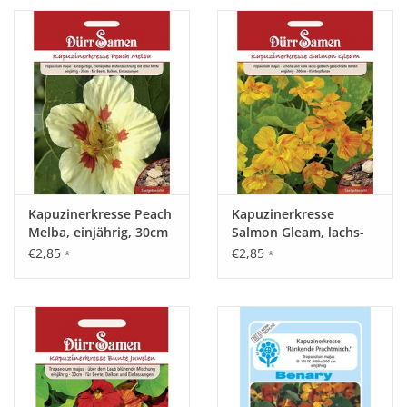
Kapuzinerkresse Peach
Kapuzinerkresse
Melba, einjährig, 30cm
Salmon Gleam, lachs-
gelbe Färbung,
€2,85
€2,85
*
*
einjährig, 200cm