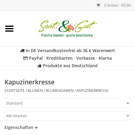
0 Artikel - €0,00
Startseite
Blumen
In DE Versandkostenfrei ab 36 € Warenwert
PayPal · Kreditkarten · Vorkasse · Klarna
Gemüse
Produkte aus Deutschland
Kräuter
Kapuzinerkresse
STARTSEITE
/
BLUMEN
/
BLUMENSAMEN
/
KAPUZINERKRESSE
BIO
Für Kinder
Eigenschaften
Geschenkideen
Samenfest