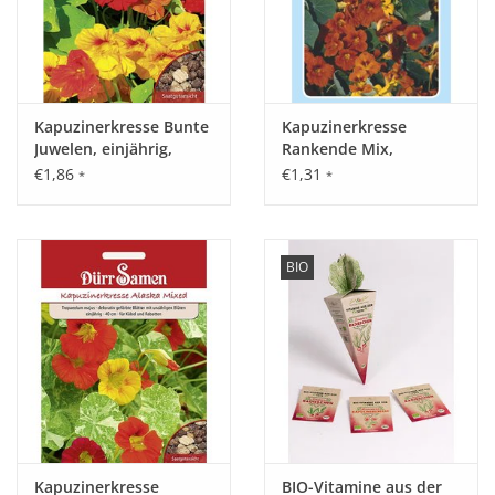
Kapuzinerkresse Bunte
Kapuzinerkresse
Juwelen, einjährig,
Rankende Mix,
30cm
einjährig
€1,86
€1,31
*
*
BIO
Kapuzinerkresse
BIO-Vitamine aus der