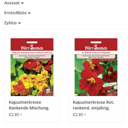
Aussaat
Alte Sorte
März
Warmkeimer
Katalog
Ernte/Blüte
April
Dunkelkeimer
Juli
Mai
Zyklus
August
Juni
Einjährig
September
Oktober
Kapuzinerkresse
Kapuzinerkresse Rot,
Rankende Mischung,
rankend, einjährig,
einjährig, 200cm
200cm
€2,85
€2,85
*
*