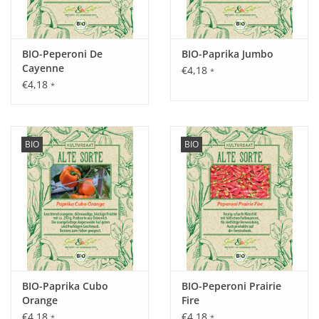
BIO-Peperoni De
BIO-Paprika Jumbo
Cayenne
€4,18
*
€4,18
*
BIO
BIO
BIO-Paprika Cubo
BIO-Peperoni Prairie
Orange
Fire
€4,18
€4,18
*
*