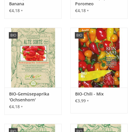
Banana
Poromeo
€4,18
€4,18
*
*
BIO
BIO
BIO-Gemüsepaprika
BIO-Chili - Mix
'Ochsenhorn'
€3,99
*
€4,18
*
BIO
BIO