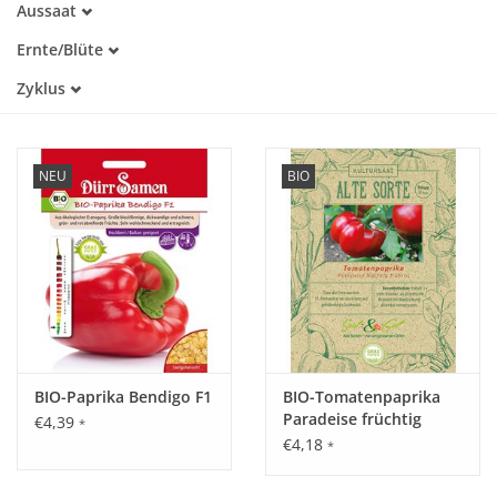
Aussaat
Alte Sorte
Januar
Trockenheitstolerant
Katalog
Ernte/Blüte
Februar
Warmkeimer
Mai
März
Zyklus
Lichtkeimer
Juni
April
Dunkelkeimer
Einjährig
Juli
Mai
August
Juni
September
Juli
NEU
BIO
Oktober
August
November
September
BIO-Paprika Bendigo F1
BIO-Tomatenpaprika
Paradeise früchtig
€4,39
*
frührot
€4,18
*