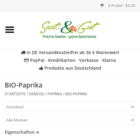
0 Artikel - €0,00
Startseite
Blumen
In DE Versandkostenfrei ab 36 € Warenwert
PayPal · Kreditkarten · Vorkasse · Klarna
Gemüse
Produkte aus Deutschland
Kräuter
BIO-Paprika
STARTSEITE
/
GEMÜSE
/
PAPRIKA
/
BIO-PAPRIKA
BIO
Für Kinder
Eigenschaften
Geschenkideen
Samenfest