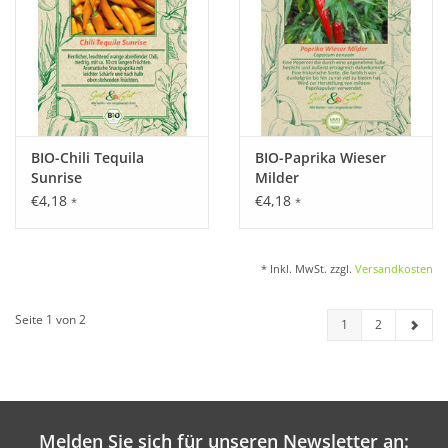
BIO-Chili Tequila
BIO-Paprika Wieser
Sunrise
Milder
€4,18
€4,18
*
*
* Inkl. MwSt. zzgl.
Versandkosten
Seite 1 von 2
1
2
Melden Sie sich für unseren Newsletter an: