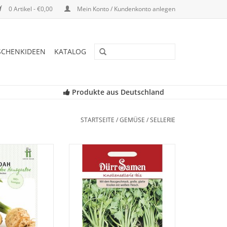
0 Artikel - €0,00
Mein Konto / Kundenkonto anlegen
SCHENKIDEEN
KATALOG
Produkte aus Deutschland
STARTSEITE
/
GEMÜSE
/
SELLERIE
llerieknolle ist
Ibis ist eine schnellwachsende
lich und hat eine
Züchtung mit einer glatten,
. Sie ist sehr gute
kugelrunden, weißfleischigen
r Geschmack ist
Knolle. Gute Schossfestigkeit und
Sorte kann früh
sehr widerstandsfähig.
n, da schoßfest.
ZUM WARENKORB HINZUFÜGEN
RB HINZUFÜGEN