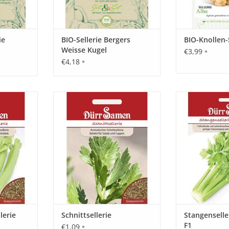
ie
BIO-Sellerie Bergers
BIO-Knollen-
Weisse Kugel
€3,99
*
€4,18
*
nsellerie
Schnittsellerie ist ohne
Spartacus F1 ist
llen. Die
Knollenbildung. Das frische Kraut
und aufrec
ig, weiß bis
ist beliebt für Suppen, Salate und
Stangen-, oder B
Fleischgerichte.
geringer Sch
robust gegenüb
NZUFÜGEN
ZUM WARENKORB HINZUFÜGEN
ZUM WARENKO
lerie
Schnittsellerie
Stangenselle
F1
€1,09
*