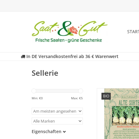
STAR
In DE Versandkostenfrei ab 36 € Warenwert
Sellerie
Entdecken Sie unsere
BIO
historischen Sellerie 
Min: €
0
Max: €
5
fast in Vergessenheit 
ZUM WARENKORB HI
Eigenschaften
Samenfest