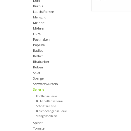
Kohl
Kürbis
Lauch/Porree
Mangold
Melone
Möhren
Okra
Pastinaken
Paprika
Radies
Rettich
Rhabarber
Rüben
Salat
Spargel
Schwarzwurzeln
Sellerie
Knollensellerie
BIO-Knollensellerie
Schnittsellerie
Bleich-Stangensellerie
Stangensellerie
Spinat
Tomaten