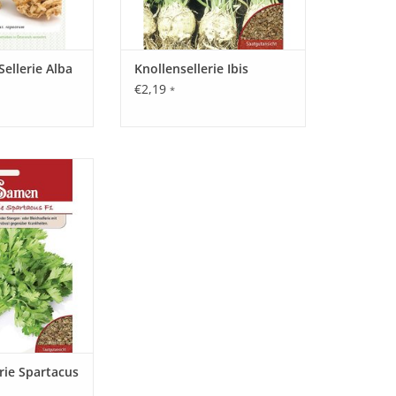
Sellerie Alba
Knollensellerie Ibis
€2,19
*
 ein frühreifender
htwachsender
leichsellerie mit
ossneigung und
er Krankheiten.
RB HINZUFÜGEN
rie Spartacus