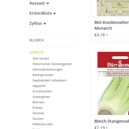
Aussaat
Alte Sorte
Februar
Warmkeimer
Ernte/Blüte
März
Lichtkeimer
Juni
April
BIO-Knollenseller
Zyklus
Juli
Mai
Monarch
Einjährig
August
Juni
€4,18
*
September
BLUMEN
Oktober
GEMÜSE
Bleich- oder Stange
Alte Sorten
entwickelt keine Kno
Historischer Klostergarten
Blattstiele sind fleisch
Gemüsemischungen
gelblich.
Keimsprossen
Saatbänder/-scheiben/-
ZUM WARENKORB HI
teppiche
Artischocken
Auberginen
Bohnen
Erbsen
Fenchel
Gurken
Bleich-Stangensel
Haferwurzeln
€2,19
*