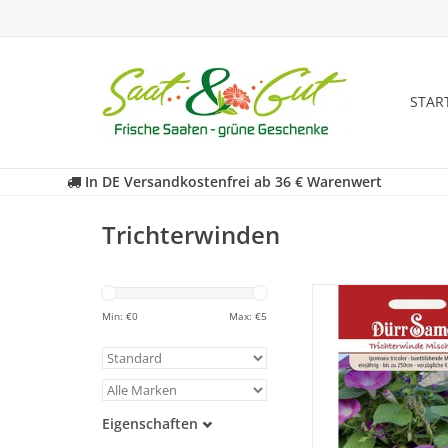
STAR
In DE Versandkostenfrei ab 36 € Warenwert
Trichterwinden
Bunte Blüten auf du
Blättern bilden eine 
Min: €
0
Max: €
5
Farbkombination d
Sommer lan
ZUM WARENKORB HI
Eigenschaften
Samenfest