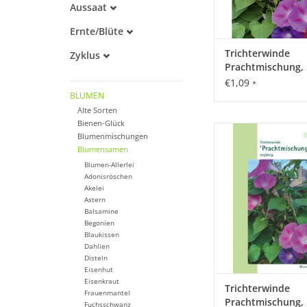
Aussaat
Alte Sorte
März
Warmkeimer
Ernte/Blüte
April
Dunkelkeimer
Juni
Mai
Trichterwinde
Zyklus
Juli
Prachtmischung,
Einjährig
August
himmelblau, einjä
€1,09
*
September
250cm
BLUMEN
Oktober
Alte Sorten
Bienen-Glück
Leuchtende Mischung
Blumenmischungen
Farben. Einjährig. B
Blumensamen
ZUM WARENKORB HI
Blumen-Allerlei
Adonisröschen
Akelei
Astern
Balsamine
Begonien
Blaukissen
Dahlien
Disteln
Eisenhut
Eisenkraut
Trichterwinde
Frauenmantel
Prachtmischung,
Fuchsschwanz