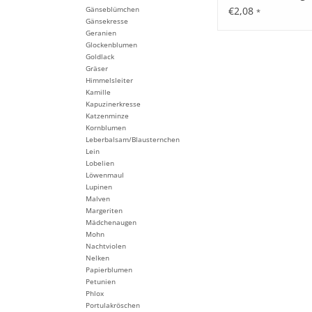
einjährig
€2,08
Gänseblümchen
*
Gänsekresse
Geranien
Glockenblumen
Goldlack
Gräser
Himmelsleiter
Kamille
Kapuzinerkresse
Katzenminze
Kornblumen
Leberbalsam/Blausternchen
Lein
Lobelien
Löwenmaul
Lupinen
Malven
Margeriten
Mädchenaugen
Mohn
Nachtviolen
Nelken
Papierblumen
Petunien
Phlox
Portulakröschen