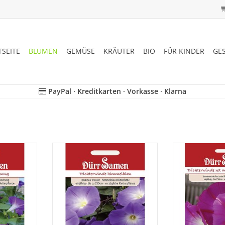
TSEITE
BLUMEN
GEMÜSE
KRÄUTER
BIO
FÜR KINDER
GE
PayPal · Kreditkarten · Vorkasse · Klarna
nkelgrünen
Himmelblaue Blüten auf
Sehr dekorativ
überragende
dunkelgrünen Blättern bilden eine
Schlingpflanze 
en ganzen
überragende Farbkombination
und weißem Sc
g.
den ganzen Sommer lang.
dunkelgrüne Bl
ganzen
NZUFÜGEN
ZUM WARENKORB HINZUFÜGEN
ZUM WARENKO