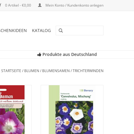
0 Artikel - €0,00
Mein Konto / Kundenkonto anlegen
SCHENKIDEEN
KATALOG
Produkte aus Deutschland
STARTSEITE
/
BLUMEN
/
BLUMENSAMEN
/
TRICHTERWINDEN
e, frühblühende
Reich verzweigte, kriechende
mit roten Blüten
Triebe mit großen,
hlund. Schöne,
trichterförmigen Blüten. Abends
ätter. Blüht den
und bei Regen schließen sich die
 Sommer.
Blüten. Einjährig. Rankend.
RB HINZUFÜGEN
ZUM WARENKORB HINZUFÜGEN