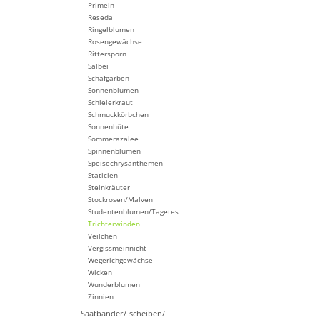
Primeln
Reseda
Ringelblumen
Rosengewächse
Rittersporn
Salbei
Schafgarben
Sonnenblumen
Schleierkraut
Schmuckkörbchen
Sonnenhüte
Sommerazalee
Spinnenblumen
Speisechrysanthemen
Staticien
Steinkräuter
Stockrosen/Malven
Studentenblumen/Tagetes
Trichterwinden
Veilchen
Vergissmeinnicht
Wegerichgewächse
Wicken
Wunderblumen
Zinnien
Saatbänder/-scheiben/-