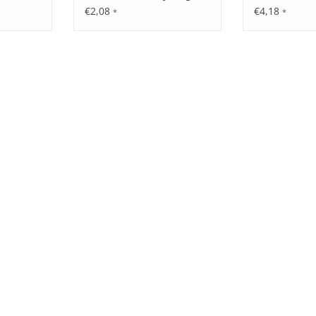
€2,08
€4,18
*
*