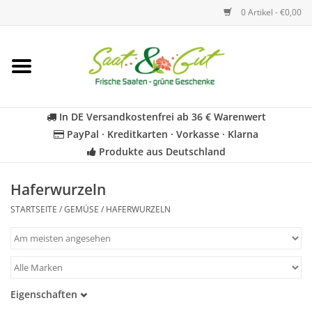
0 Artikel - €0,00
Startseite
Blumen
In DE Versandkostenfrei ab 36 € Warenwert
PayPal · Kreditkarten · Vorkasse · Klarna
Gemüse
Produkte aus Deutschland
Kräuter
Haferwurzeln
STARTSEITE
/
GEMÜSE
/
HAFERWURZELN
BIO
Für Kinder
Eigenschaften
Geschenkideen
Samenfest