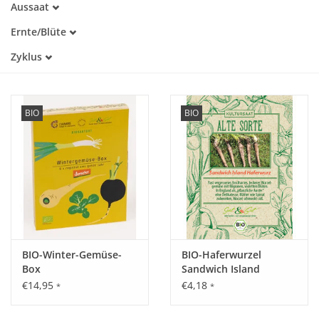
Aussaat
Alte Sorte
Februar
Trockenheitstolerant
Katalog
Ernte/Blüte
März
Warmkeimer
Januar
April
Zyklus
Lichtkeimer
Februar
Mai
Dunkelkeimer
Einjährig
März
Juni
April
Juli
Mai
BIO
BIO
September
Oktober
November
Dezember
BIO-Winter-Gemüse-
BIO-Haferwurzel
Box
Sandwich Island
€14,95
€4,18
*
*