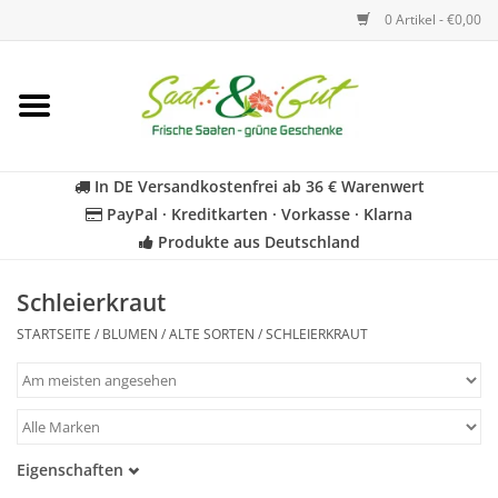
0 Artikel - €0,00
Startseite
Blumen
In DE Versandkostenfrei ab 36 € Warenwert
PayPal · Kreditkarten · Vorkasse · Klarna
Gemüse
Produkte aus Deutschland
Kräuter
Schleierkraut
STARTSEITE
/
BLUMEN
/
ALTE SORTEN
/
SCHLEIERKRAUT
BIO
Für Kinder
Eigenschaften
Geschenkideen
Samenfest