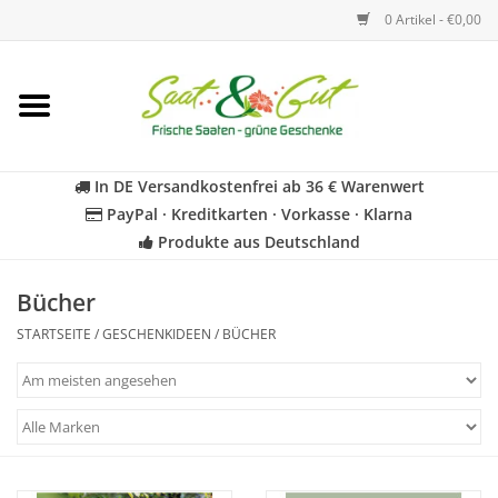
0 Artikel - €0,00
Startseite
Blumen
In DE Versandkostenfrei ab 36 € Warenwert
PayPal · Kreditkarten · Vorkasse · Klarna
Gemüse
Produkte aus Deutschland
Kräuter
Bücher
STARTSEITE
/
GESCHENKIDEEN
/
BÜCHER
BIO
Für Kinder
Geschenkideen