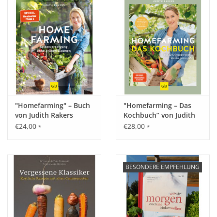
Katalog
"Homefarming" – Buch
"Homefarming – Das
von Judith Rakers
Kochbuch” von Judith
Rakers
€24,00
€28,00
*
*
BESONDERE EMPFEHLUNG