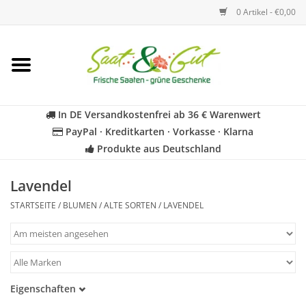
0 Artikel - €0,00
Startseite
Blumen
In DE Versandkostenfrei ab 36 € Warenwert
PayPal · Kreditkarten · Vorkasse · Klarna
Gemüse
Produkte aus Deutschland
Kräuter
Lavendel
STARTSEITE
/
BLUMEN
/
ALTE SORTEN
/
LAVENDEL
BIO
Für Kinder
Eigenschaften
Geschenkideen
Samenfest