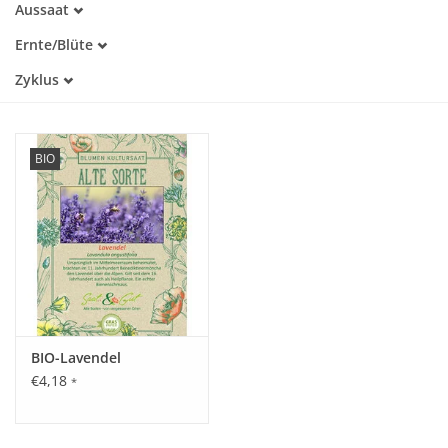
Aussaat
Alte Sorte
April
Kaltkeimer
Katalog
Ernte/Blüte
Mai
Lichtkeimer
Juli
Zyklus
August
Einjährig
BIO
BIO-Lavendel
€4,18
*