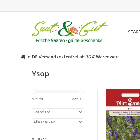
STAR
In DE Versandkostenfrei ab 36 € Warenwert
Ysop
Ysop ist beliebt zum
vielen Gerichten. E
Min: €
0
Max: €
5
dekorativ als Ziers
anziehend für Bie
Schmetterlin
ZUM WARENKORB HI
BLUMEN