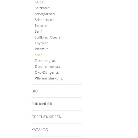
Salbei
Salzkraut
Schafgarben
Schnittlauch
Sellerie
Senf
Süßkraut/Stevia
Thymian
Wermut
Ysop
Zitronengras
Zitronenmelisse
Öko-Dünger u.
Pflanzenstärkung
BIO
FÜR KINDER
GESCHENKIDEEN
KATALOG