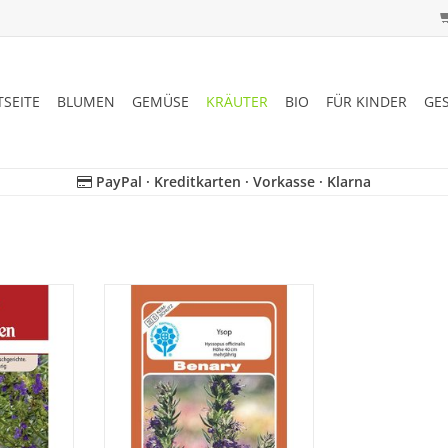
TSEITE
BLUMEN
GEMÜSE
KRÄUTER
BIO
FÜR KINDER
GE
PayPal · Kreditkarten · Vorkasse · Klarna
 Würzen von
Ysop verleiht Saucen, Salaten und
benfalls
Fleischgerichten ein apartes
taude und
Aroma. Mehrjährig. 40 cm.
nen und
ZUM WARENKORB HINZUFÜGEN
ge.
NZUFÜGEN