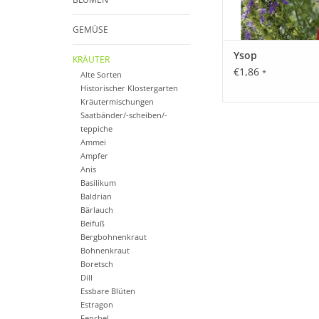
GEMÜSE
Ysop
KRÄUTER
€1,86
*
Alte Sorten
Historischer Klostergarten
Kräutermischungen
Saatbänder/-scheiben/-
teppiche
Ammei
Ampfer
Anis
Basilikum
Baldrian
Bärlauch
Beifuß
Bergbohnenkraut
Bohnenkraut
Boretsch
Dill
Essbare Blüten
Estragon
Fenchel