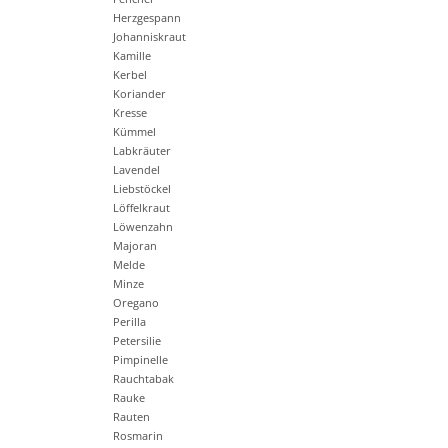
Herzgespann
Johanniskraut
Kamille
Kerbel
Koriander
Kresse
Kümmel
Labkräuter
Lavendel
Liebstöckel
Löffelkraut
Löwenzahn
Majoran
Melde
Minze
Oregano
Perilla
Petersilie
Pimpinelle
Rauchtabak
Rauke
Rauten
Rosmarin