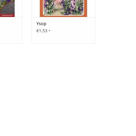
Ysop
€1,53
*