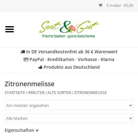
0 Artikel - €0,00
Startseite
Blumen
In DE Versandkostenfrei ab 36 € Warenwert
PayPal · Kreditkarten · Vorkasse · Klarna
Gemüse
Produkte aus Deutschland
Kräuter
Zitronenmelisse
STARTSEITE
/
KRÄUTER
/
ALTE SORTEN
/
ZITRONENMELISSE
BIO
Für Kinder
Eigenschaften
Geschenkideen
Samenfest