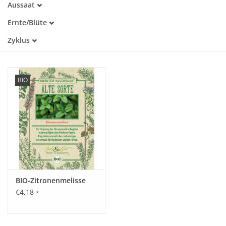
Aussaat
Alte Sorte
März
Warmkeimer
Katalog
Ernte/Blüte
April
Lichtkeimer
Juni
Mai
Zyklus
Juli
Juni
Einjährig
August
Juli
Mehrjährig
BIO
BIO-Zitronenmelisse
€4,18
*