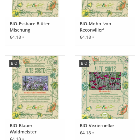
BIO-Essbare Blüten
BIO-Mohn 'von
Mischung
Reconvilier'
€4,18
€4,18
*
*
BIO
BIO
BIO-Blauer
BIO-Vexiernelke
Waldmeister
€4,18
*
€4,18
*