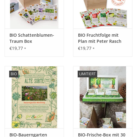
BIO Schattenblumen-
BIO Fruchtfolge mit
Traum Box
Plan mit Peter Rasch
Saatgut-Box
€19,77
€19,77
*
*
BIO
LIMITIERT
BIO-Bauerngarten
BIO-Frische-Box mit 30