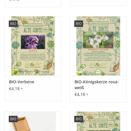
BIO
BIO
BIO-Verbene
BIO-Königskerze rosa-
weiß
€4,18
*
€4,18
*
BIO
BIO