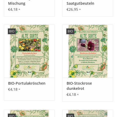
Mischung
Saatgutbeuteln
€4,18
€26,95
*
*
BIO
BIO
BIO-Portulakröschen
BIO-Stockrose
dunkelrot
€4,18
*
€4,18
*
BIO
BIO