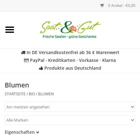
0 Artikel - €0,00
Startseite
Blumen
In DE Versandkostenfrei ab 36 € Warenwert
PayPal · Kreditkarten · Vorkasse · Klarna
Gemüse
Produkte aus Deutschland
Kräuter
Blumen
STARTSEITE
/
BIO
/
BLUMEN
BIO
Für Kinder
Eigenschaften
Geschenkideen
Samenfest