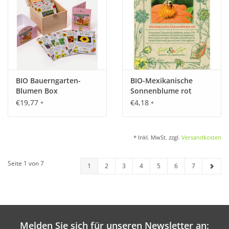
BIO Bauerngarten-
BIO-Mexikanische
Blumen Box
Sonnenblume rot
€19,77
€4,18
*
*
* Inkl. MwSt. zzgl.
Versandkosten
Seite 1 von 7
1
2
3
4
5
6
7
Melden Sie sich für unseren Newsletter an: