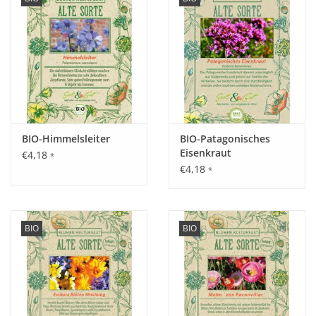
BIO-Himmelsleiter
BIO-Patagonisches
Eisenkraut
€4,18
*
€4,18
*
BIO
BIO