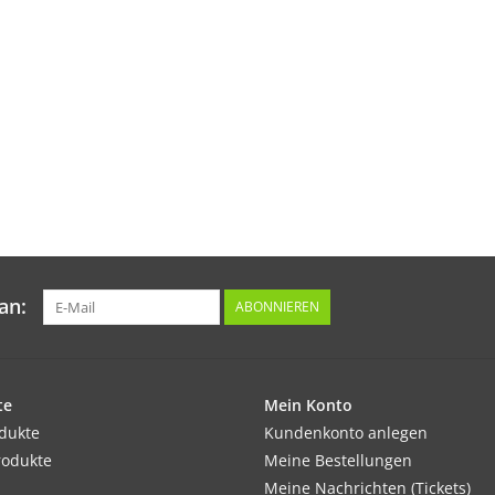
an:
ABONNIEREN
te
Mein Konto
odukte
Kundenkonto anlegen
rodukte
Meine Bestellungen
Meine Nachrichten (Tickets)