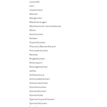
Lavendel
Lein
Löwenmaul
Malven
Margeriten
Mädchenaugen
Mexikanische Sonnenblume
Mohn
Nachtviolen
Nelken
Papierblumen
Phacelia/Bienenfreund
Portulakröschen
Reseda
Ringelblumen
Rittersporn
Rosengewächse
Salbei
Schleierkraut
Schmuckkörbchen
Schwarzkümmel
Sommerazalee
Sonnenblumen
Sonnenhüte
Speisechrysanthemen
Spinnenblumen