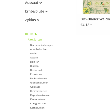
Aussaat
Alte Sorte
April
Kaltkeimer
Ernte/Blüte
Mai
Lichtkeimer
Juni
BIO-Blauer Waldm
Zyklus
Juli
€4,18
Einjährig
*
BLUMEN
Alte Sorten
Blumenmischungen
Adonisröschen
Akelei
Astern
Dahlien
Disteln
Dotterlack
Eisenkraut
Fuchsschwanz
Glockenblumen
Goldlack
Himmelsleiter
Kapuzinerkresse
Katzenminze
Königskerzen
Kornblumen