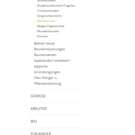
Strohblumen
Studentenblumen/Tagetes
Trichterwinden
Vergissmeinnicht
Waldmeister
Wegerichgewächse
Wunderblumen
Zinnien
Bienen-Glück
Blumenmischungen
Blumensamen
Saatbänder/-scheiben/-
teppiche
Gründüngungen
Öko-Dünger u.
Pflanzenstärkung
GEMÜSE
KRÄUTER
BIO
FÜR KINDER