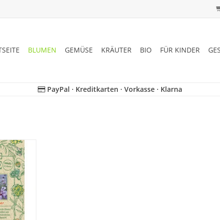
TSEITE
BLUMEN
GEMÜSE
KRÄUTER
BIO
FÜR KINDER
GE
PayPal · Kreditkarten · Vorkasse · Klarna
n seltenen,
Waldmeister
rgessenheit
!
NZUFÜGEN