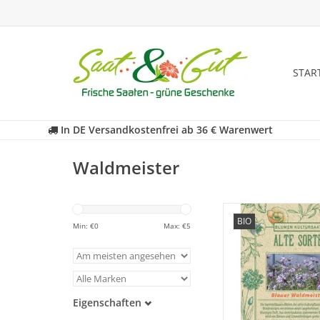
STAR
In DE Versandkostenfrei ab 36 € Warenwert
Waldmeister
Entdecken Sie unsere
BIO
historischen Blauen 
Min: €
0
Max: €
5
wieder, das fast in Ve
geraten ist
ZUM WARENKORB HI
Eigenschaften
Samenfest