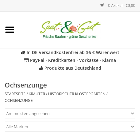
0 Artikel - €0,00
Startseite
Blumen
In DE Versandkostenfrei ab 36 € Warenwert
PayPal · Kreditkarten · Vorkasse · Klarna
Gemüse
Produkte aus Deutschland
Kräuter
Ochsenzunge
STARTSEITE
/
KRÄUTER
/
HISTORISCHER KLOSTERGARTEN
/
BIO
OCHSENZUNGE
Für Kinder
Geschenkideen