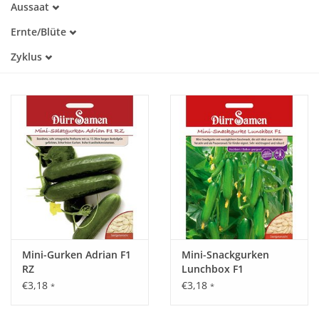
Aussaat
Alte Sorte
April
Trockenheitstolerant
Katalog
Ernte/Blüte
Mai
Warmkeimer
Juli
Zyklus
Dunkelkeimer
August
Einjährig
September
Mini-Gurken Adrian F1
Mini-Snackgurken
RZ
Lunchbox F1
€3,18
€3,18
*
*