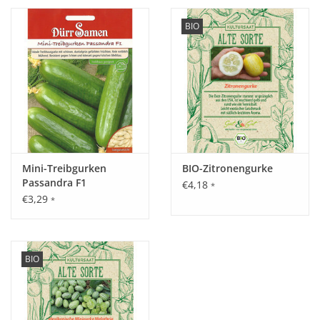
BIO
Mini-Treibgurken
BIO-Zitronengurke
Passandra F1
€4,18
*
€3,29
*
BIO