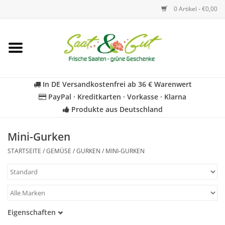
0 Artikel - €0,00
Startseite
Blumen
In DE Versandkostenfrei ab 36 € Warenwert
PayPal · Kreditkarten · Vorkasse · Klarna
Gemüse
Produkte aus Deutschland
Kräuter
Mini-Gurken
STARTSEITE
/
GEMÜSE
/
GURKEN
/
MINI-GURKEN
BIO
Für Kinder
Eigenschaften
Geschenkideen
Samenfest