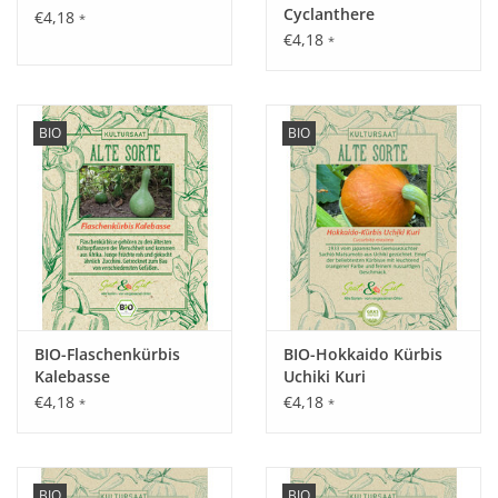
Cyclanthere
€4,18
*
€4,18
*
BIO
BIO
BIO-Flaschenkürbis
BIO-Hokkaido Kürbis
Kalebasse
Uchiki Kuri
€4,18
€4,18
*
*
BIO
BIO