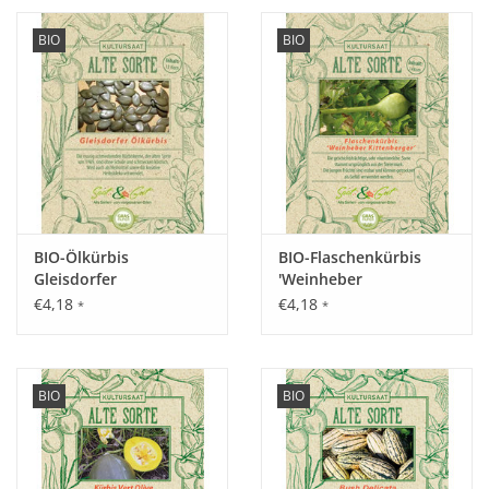
BIO
BIO
BIO-Ölkürbis
BIO-Flaschenkürbis
Gleisdorfer
'Weinheber
Kittenberger'
€4,18
€4,18
*
*
BIO
BIO