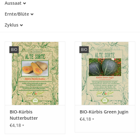
Aussaat
Alte Sorte
März
Trockenheitstolerant
Katalog
Ernte/Blüte
April
Warmkeimer
Juli
Mai
Zyklus
Dunkelkeimer
August
Juni
Einjährig
September
Oktober
November
BIO
BIO
BIO-Kürbis
BIO-Kürbis Green Jugin
Nutterbutter
€4,18
*
€4,18
*