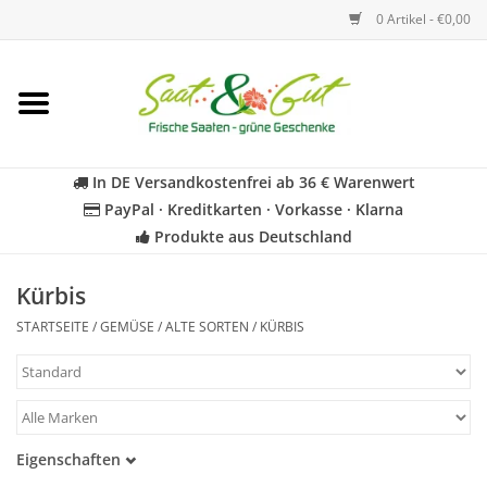
0 Artikel - €0,00
Startseite
Blumen
In DE Versandkostenfrei ab 36 € Warenwert
PayPal · Kreditkarten · Vorkasse · Klarna
Gemüse
Produkte aus Deutschland
Kräuter
Kürbis
STARTSEITE
/
GEMÜSE
/
ALTE SORTEN
/
KÜRBIS
BIO
Für Kinder
Eigenschaften
Geschenkideen
Samenfest