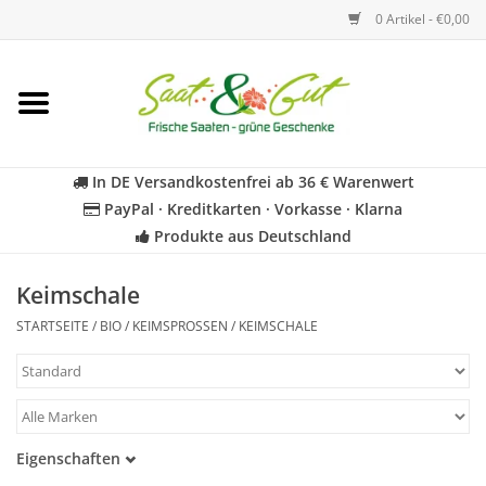
0 Artikel - €0,00
Startseite
Blumen
In DE Versandkostenfrei ab 36 € Warenwert
PayPal · Kreditkarten · Vorkasse · Klarna
Gemüse
Produkte aus Deutschland
Kräuter
Keimschale
STARTSEITE
/
BIO
/
KEIMSPROSSEN
/
KEIMSCHALE
BIO
Für Kinder
Eigenschaften
Geschenkideen
Samenfest