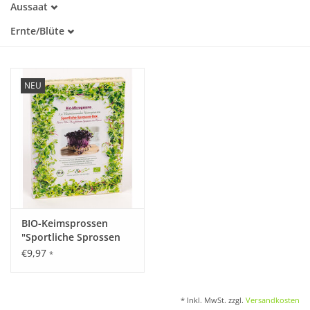
Aussaat
Warmkeimer
Januar
Lichtkeimer
Katalog
Ernte/Blüte
Februar
Januar
März
Februar
April
März
Mai
NEU
April
Juni
Mai
Juli
Juni
September
Juli
Oktober
September
November
Oktober
Dezember
November
Dezember
BIO-Keimsprossen
"Sportliche Sprossen
Box"
€9,97
*
* Inkl. MwSt. zzgl.
Versandkosten