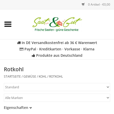
0 Artikel - €0,00
Startseite
Blumen
In DE Versandkostenfrei ab 36 € Warenwert
PayPal · Kreditkarten · Vorkasse · Klarna
Gemüse
Produkte aus Deutschland
Kräuter
Rotkohl
STARTSEITE
/
GEMÜSE
/
KOHL
/
ROTKOHL
BIO
Für Kinder
Eigenschaften
Geschenkideen
Samenfest