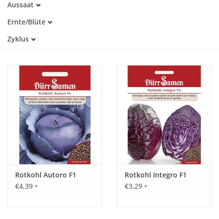
Aussaat
Alte Sorte
Januar
Warmkeimer
Katalog
Ernte/Blüte
Februar
Dunkelkeimer
Juni
März
Zyklus
Juli
April
Einjährig
August
Mai
September
Juni
Rotkohl Autoro F1
Rotkohl Integro F1
€4,39
€3,29
*
*