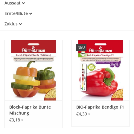
Aussaat
Alte Sorte
Januar
Trockenheitstolerant
Katalog
Ernte/Blüte
Februar
Warmkeimer
Juli
März
Zyklus
Dunkelkeimer
August
April
Einjährig
September
Mai
Oktober
Juni
November
NEU
Block-Paprika Bunte
BIO-Paprika Bendigo F1
Mischung
€4,39
*
€3,18
*