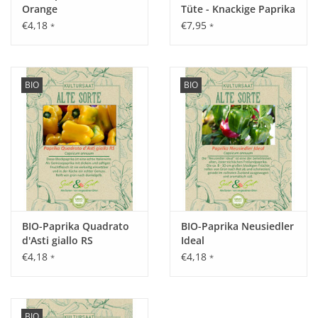
Orange
Tüte - Knackige Paprika
€4,18
€7,95
*
*
BIO
BIO
BIO-Paprika Quadrato
BIO-Paprika Neusiedler
d'Asti giallo RS
Ideal
€4,18
€4,18
*
*
BIO