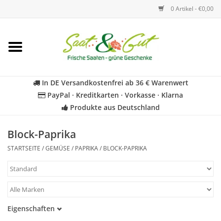
0 Artikel - €0,00
Startseite
Blumen
In DE Versandkostenfrei ab 36 € Warenwert
PayPal · Kreditkarten · Vorkasse · Klarna
Gemüse
Produkte aus Deutschland
Kräuter
Block-Paprika
STARTSEITE
/
GEMÜSE
/
PAPRIKA
/
BLOCK-PAPRIKA
BIO
Für Kinder
Eigenschaften
Geschenkideen
Samenfest