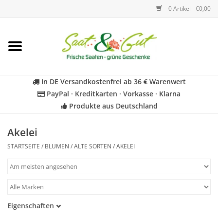
0 Artikel - €0,00
Startseite
Blumen
In DE Versandkostenfrei ab 36 € Warenwert
PayPal · Kreditkarten · Vorkasse · Klarna
Gemüse
Produkte aus Deutschland
Kräuter
Akelei
STARTSEITE
/
BLUMEN
/
ALTE SORTEN
/
AKELEI
BIO
Für Kinder
Eigenschaften
Geschenkideen
Samenfest