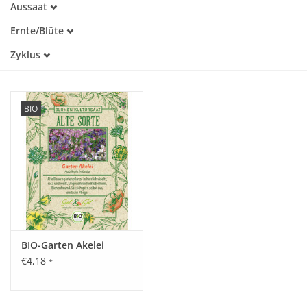
Aussaat
Alte Sorte
März
Kaltkeimer
Katalog
Ernte/Blüte
April
Lichtkeimer
Mai
Mai
Zyklus
Juni
Mehrjährig
Juli
BIO
BIO-Garten Akelei
€4,18
*