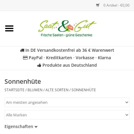
0 Artikel - €0,00
Startseite
Blumen
In DE Versandkostenfrei ab 36 € Warenwert
PayPal · Kreditkarten · Vorkasse · Klarna
Gemüse
Produkte aus Deutschland
Kräuter
Sonnenhüte
STARTSEITE
/
BLUMEN
/
ALTE SORTEN
/
SONNENHÜTE
BIO
Für Kinder
Eigenschaften
Geschenkideen
Samenfest