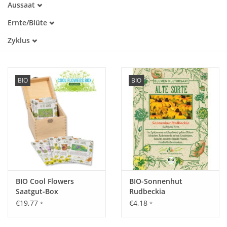
Aussaat
Alte Sorte
Januar
Warmkeimer
Katalog
Ernte/Blüte
März
Kaltkeimer
März
April
Zyklus
Lichtkeimer
April
Mai
Dunkelkeimer
Einjährig
Mai
Juni
Mehrjährig
Juni
August
Juli
September
BIO
BIO
August
Oktober
September
November
Oktober
Dezember
BIO Cool Flowers
BIO-Sonnenhut
Saatgut-Box
Rudbeckia
€19,77
€4,18
*
*