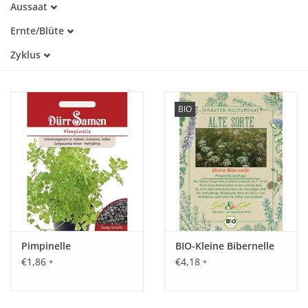
Aussaat
Alte Sorte
April
Warmkeimer
Katalog
Ernte/Blüte
Mai
Lichtkeimer
Juni
Zyklus
Juli
Einjährig
August
September
Oktober
BIO
Pimpinelle
BIO-Kleine Bibernelle
€1,86
€4,18
*
*