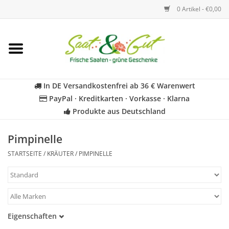
0 Artikel - €0,00
Startseite
Blumen
In DE Versandkostenfrei ab 36 € Warenwert
PayPal · Kreditkarten · Vorkasse · Klarna
Gemüse
Produkte aus Deutschland
Kräuter
Pimpinelle
STARTSEITE
/
KRÄUTER
/
PIMPINELLE
BIO
Für Kinder
Eigenschaften
Geschenkideen
Samenfest