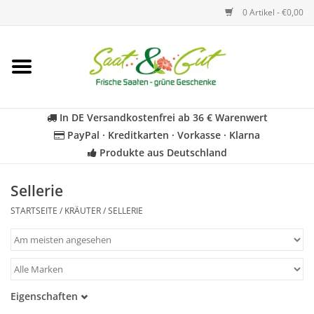
0 Artikel - €0,00
Startseite
Blumen
In DE Versandkostenfrei ab 36 € Warenwert
PayPal · Kreditkarten · Vorkasse · Klarna
Gemüse
Produkte aus Deutschland
Kräuter
Sellerie
STARTSEITE
/
KRÄUTER
/
SELLERIE
BIO
Für Kinder
Eigenschaften
Geschenkideen
Samenfest