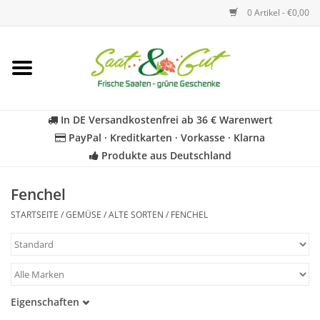
0 Artikel - €0,00
Startseite
Blumen
In DE Versandkostenfrei ab 36 € Warenwert
PayPal · Kreditkarten · Vorkasse · Klarna
Gemüse
Produkte aus Deutschland
Kräuter
Fenchel
STARTSEITE
/
GEMÜSE
/
ALTE SORTEN
/
FENCHEL
BIO
Für Kinder
Eigenschaften
Geschenkideen
Samenfest