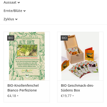
Aussaat
Alte Sorte
Februar
Warmkeimer
Katalog
Ernte/Blüte
März
Kaltkeimer
März
April
Zyklus
Lichtkeimer
April
Mai
Dunkelkeimer
Einjährig
Mai
Juni
Juni
Juli
Juli
August
BIO
BIO
August
September
September
Oktober
Oktober
November
Dezember
BIO-Knollenfenchel
BIO Geschmack-des-
Bianco Perfezione
Südens Box
€4,18
€19,77
*
*